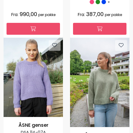
+
990,00
387,00
Fra:
Fra:
per pakke
per pakke
ÅSNE genser
DSA 114-07A