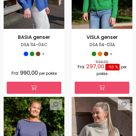
BASIA genser
VISLA genser
DSA 114-04C
DSA 114-03A
+
+
594,00
297,00
Fra:
-50 %
per
990,00
Fra:
per pakke
pakke