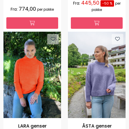
445,50
Fra:
-50 %
per
774,00
Fra:
per pakke
pakke
LARA genser
ÅSTA genser