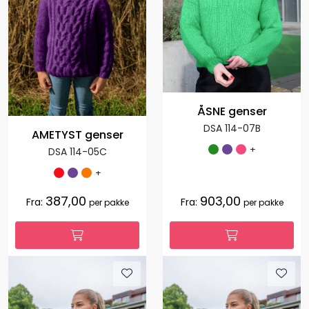
ÅSNE genser
DSA 114-07B
AMETYST genser
+
DSA 114-05C
+
387,00
903,00
Fra:
Fra:
per pakke
per pakke