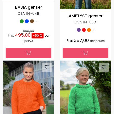
BASIA genser
DSA 114-04B
AMETYST genser
+
DSA 114-05D
+
990,00
495,00
Fra:
-50 %
per
387,00
Fra:
per pakke
pakke