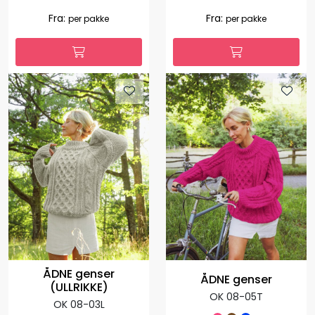
ÅDNE kort genser
ÅDNE genser (OLDER)
(DATE NIGHT)
OK 08-05B
OK 08-02
+
2.709,00
812,70
Fra:
-70 %
per
1.127,00
Fra:
per pakke
pakke