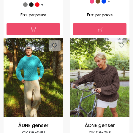
ÅDNE genser
ÅDNE genser
(ULLRIKKE)
OK 08-05T
OK 08-03L
+
+
1.308,00
392,40
Fra:
-70 %
per
1.127,00
Fra:
per pakke
pakke