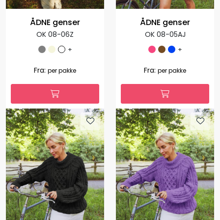
ÅDNE genser
ÅDNE genser
OK 08-06Z
OK 08-05AJ
+
+
1.035,00
1.127,00
Fra:
Fra:
per pakke
per pakke