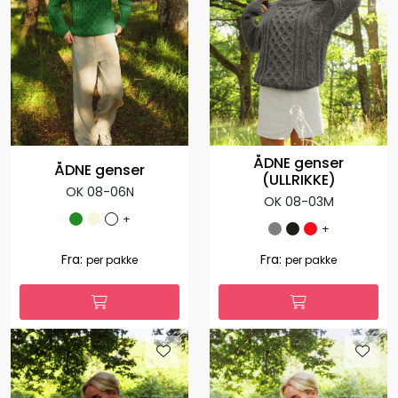
ÅDNE genser
ÅDNE genser
(ULLRIKKE)
OK 08-06N
OK 08-03M
+
+
1.308,00
392,40
Fra:
-70 %
per
1.035,00
Fra:
per pakke
pakke