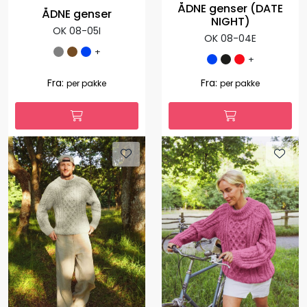
ÅDNE genser (DATE
ÅDNE genser
NIGHT)
OK 08-05I
OK 08-04E
+
+
2.967,00
890,10
Fra:
-70 %
per
1.127,00
Fra:
per pakke
pakke