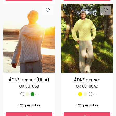
1.308,00
392,40
Fra:
-70 %
per
1.127,00
Fra:
per pakke
pakke
ÅDNE genser (ULLA)
ÅDNE genser
OK 08-06B
OK 08-06AD