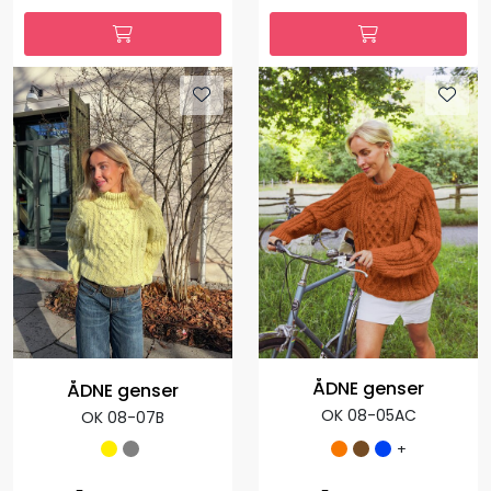
OK 08-06AI
OK 08-04I
+
+
2.967,00
890,10
Fra:
-70 %
per
1.035,00
Fra:
per pakke
pakke