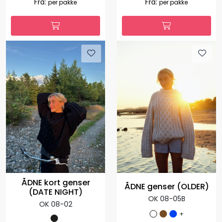
ÅDNE genser
ÅDNE genser
OK 08-05AC
OK 08-07B
+
1.029,00
1.127,00
Fra:
Fra:
per pakke
per pakke