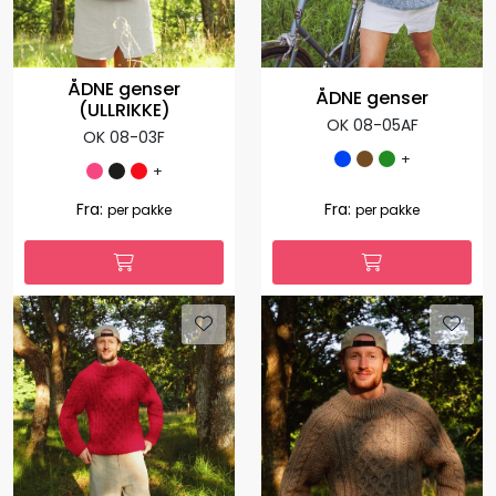
ÅDNE genser
ÅDNE genser
(ULLRIKKE)
OK 08-05AF
OK 08-03F
+
+
1.308,00
392,40
Fra:
-70 %
per
1.127,00
Fra:
per pakke
pakke