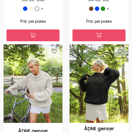
ÅDNE genser
ÅDNE genser
OK 08-06U
OK 08-05F
+
+
1.035,00
1.127,00
Fra:
Fra:
per pakke
per pakke