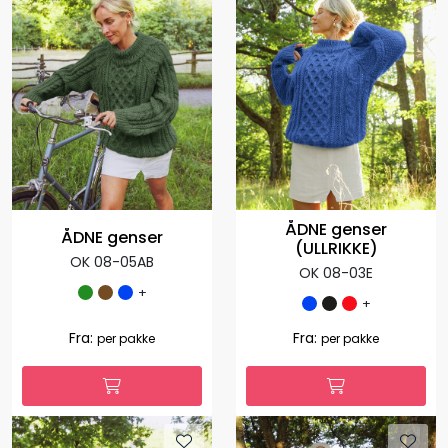
ÅDNE genser
ÅDNE genser
(ULLRIKKE)
OK 08-05AB
OK 08-03E
+
+
1.308,00
392,40
Fra:
-70 %
per
1.127,00
Fra:
per pakke
pakke