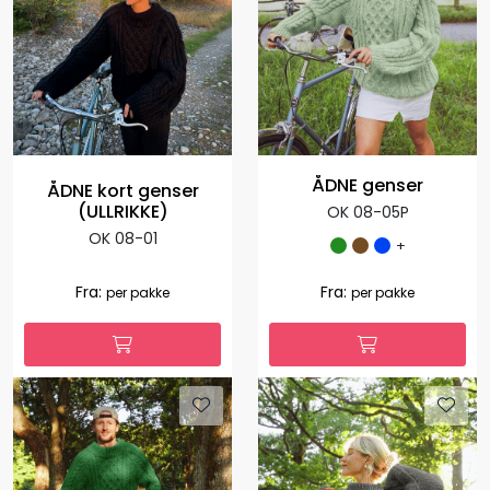
ÅDNE genser
ÅDNE kort genser
(ULLRIKKE)
OK 08-05P
OK 08-01
+
1.199,00
359,70
Fra:
-70 %
per
1.127,00
Fra:
per pakke
pakke