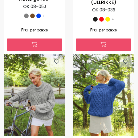
ÅDNE genser
ÅDNE genser
(ULLRIKKE)
OK 08-05J
OK 08-03B
+
+
1.308,00
392,40
Fra:
-70 %
per
1.127,00
Fra:
per pakke
pakke