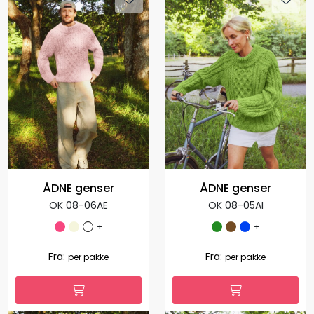
ÅDNE genser
ÅDNE genser
(ULLRIKKE)
OK 08-06L
OK 08-03G
+
+
1.308,00
392,40
Fra:
-70 %
per
1.035,00
Fra:
per pakke
pakke