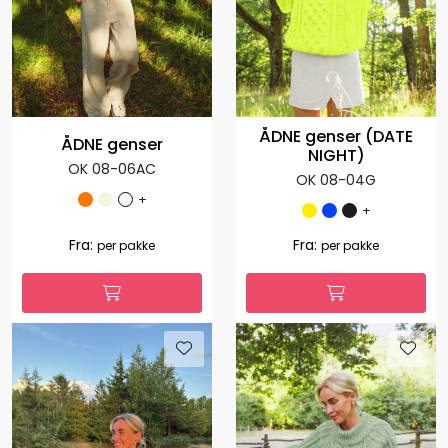
ÅDNE genser (DATE
ÅDNE genser
NIGHT)
OK 08-06AC
OK 08-04G
+
+
2.967,00
890,10
Fra:
-70 %
per
1.035,00
Fra:
per pakke
pakke