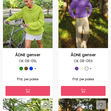
OK 08-05U
OK 08-06C
+
+
1.127,00
1.035,00
Fra:
Fra:
per pakke
per pakke