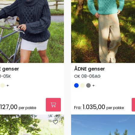
 genser
ÅDNE genser
8-05K
OK 08-06AG
+
+
.127,00
1.035,00
Fra:
per pakke
per pakke