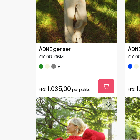
ÅDNE genser
ÅDNE
OK 08-06M
OK 0
+
1.035,00
1
Fra:
Fra:
per pakke