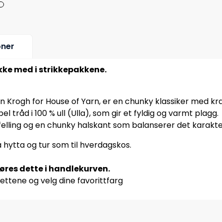
oner
ikke med i strikkepakkene.
 Krogh for House of Yarn, er en chunky klassiker med kraf
tråd i 100 % ull (Ulla), som gir et fyldig og varmt plagg.
elling og en chunky halskant som balanserer det karakter
 hytta og tur som til hverdagskos.
jøres dette i handlekurven.
ettene og velg dine favorittfarg