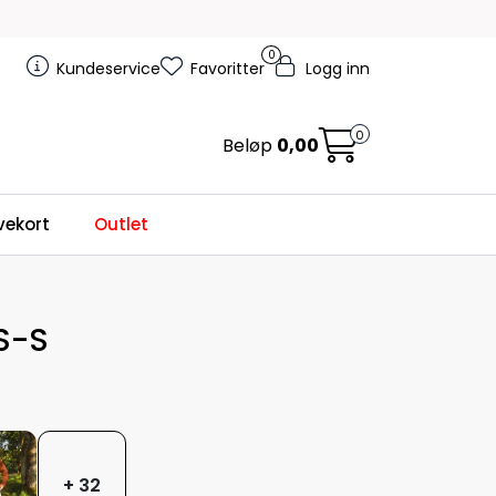
0
Kundeservice
Favoritter
Logg inn
0
Beløp
0,00
ekort
Outlet
S-S
+ 32