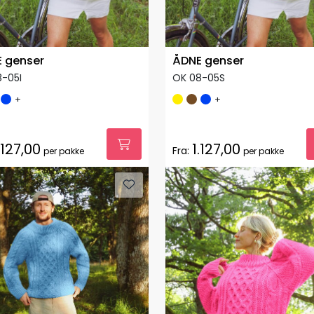
 genser
ÅDNE genser
-05I
OK 08-05S
+
+
.127,00
1.127,00
Fra:
per pakke
per pakke