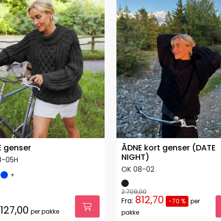
 genser
ÅDNE kort genser (DATE
NIGHT)
8-05H
OK 08-02
+
2.709,00
812,70
Fra:
-70 %
per
.127,00
per pakke
pakke