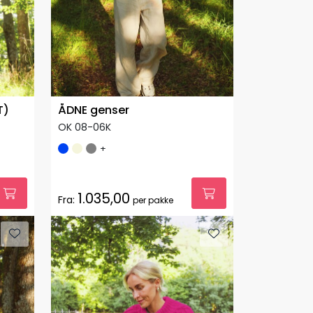
T)
ÅDNE genser
OK 08-06K
+
1.035,00
Fra:
per pakke