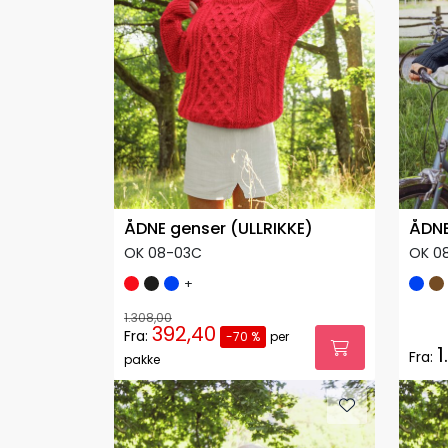
ÅDNE genser (ULLRIKKE)
ÅDNE
OK 08-03C
OK 0
+
1.308,00
392,40
Fra:
-70 %
per
1
Fra:
pakke