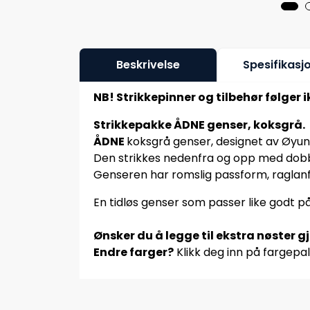
Beskrivelse
Spesifikasj
NB! Strikkepinner og tilbehør følger 
Strikkepakke ÅDNE genser, koksgrå.
ÅDNE
koksgrå genser, designet av Øyunn
Den strikkes nedenfra og opp med dobbel 
Genseren har romslig passform, raglanf
En tidløs genser som passer like godt på
Ønsker du å legge til ekstra nøster g
Endre farger?
Klikk deg inn på fargepal