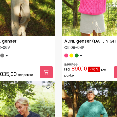
 genser
ÅDNE genser (DATE NIGH
8-06V
OK 08-04F
+
+
2.967,00
890,10
Fra:
-70 %
per
.035,00
per pakke
pakke