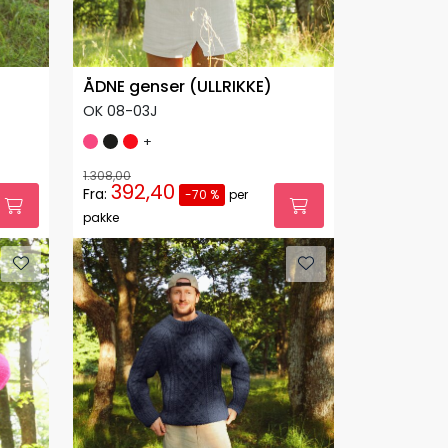
ÅDNE genser (ULLRIKKE)
OK 08-03J
+
1.308,00
392,40
Fra:
-70 %
per
pakke