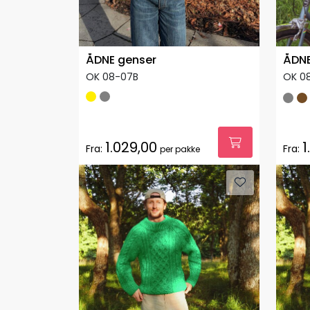
ÅDNE genser
ÅDNE
OK 08-07B
OK 08
1.029,00
1
Fra:
Fra:
per pakke