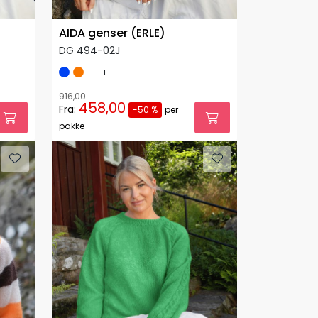
AIDA genser (ERLE)
DG 494-02J
+
916,00
458,00
Fra:
-50 %
per
pakke