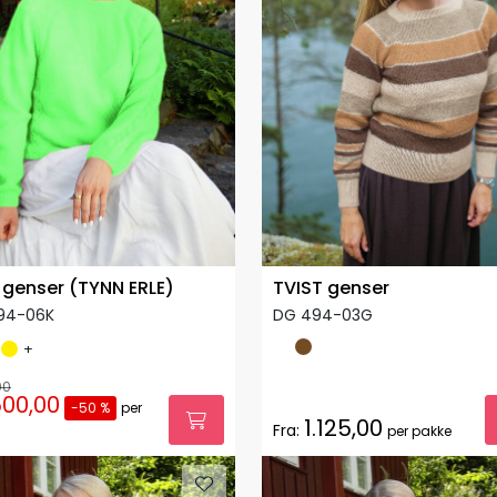
 genser (TYNN ERLE)
TVIST genser
94-06K
DG 494-03G
+
00
00,00
-50 %
per
1.125,00
Fra:
per pakke