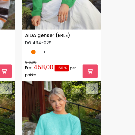
AIDA genser (ERLE)
DG 494-02F
+
916,00
458,00
Fra:
-50 %
per
pakke