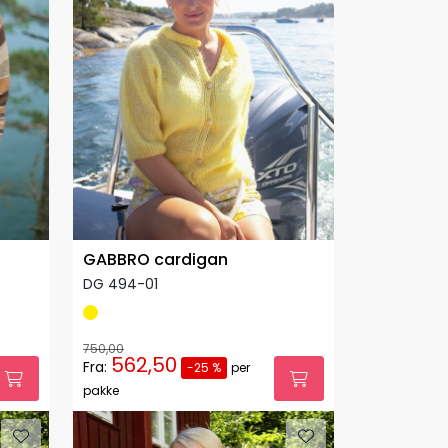
GABBRO cardigan
DG 494-01
750,00
562,50
Fra:
-25 %
per
pakke