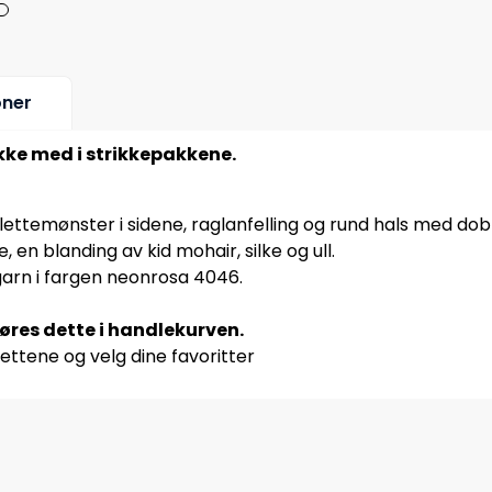
oner
ikke med i strikkepakkene.
flettemønster i sidene, raglanfelling og rund hals med do
, en blanding av kid mohair, silke og ull.
garn i fargen neonrosa 4046.
jøres dette i handlekurven.
ettene og velg dine favoritter