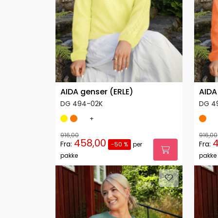
AIDA genser (ERLE)
AIDA
DG 494-02K
DG 4
+
916,00
916,00
458,00
4
Fra:
Fra:
-50 %
per
pakke
pakke