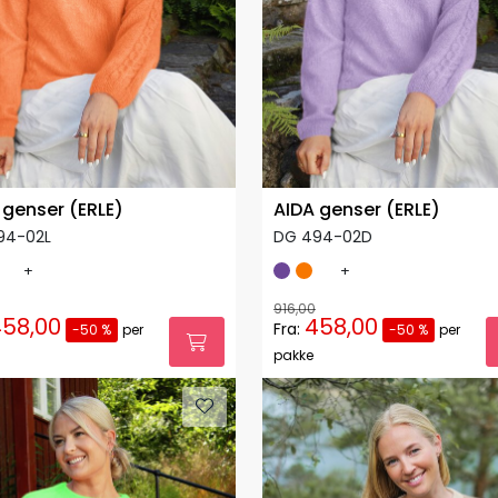
 genser (ERLE)
AIDA genser (ERLE)
94-02L
DG 494-02D
+
+
916,00
58,00
458,00
Fra:
-50 %
per
-50 %
per
pakke