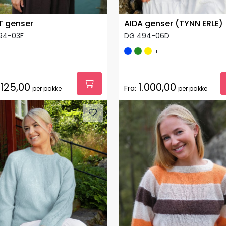
T genser
AIDA genser (TYNN ERLE)
94-03F
DG 494-06D
+
.125,00
1.000,00
Fra:
per pakke
per pakke