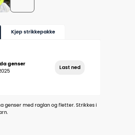
Kjøp strikkepakke
ida genser
Last ned
.2025
 genser med raglan og fletter. Strikkes i
arn.