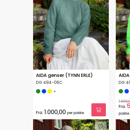
AIDA genser (TYNN ERLE)
AIDA
DG 494-06C
DG 4
+
1.000,
5
Fra:
1.000,00
Fra:
per pakke
pakke