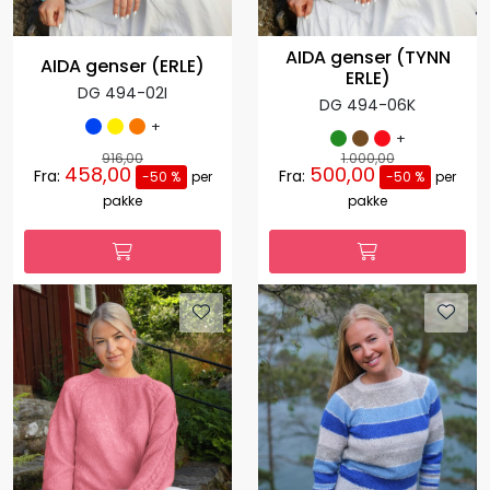
AIDA genser (TYNN
AIDA genser (ERLE)
ERLE)
DG 494-02I
DG 494-06K
+
+
916,00
1.000,00
458,00
500,00
Fra:
Fra:
-50 %
per
-50 %
per
pakke
pakke