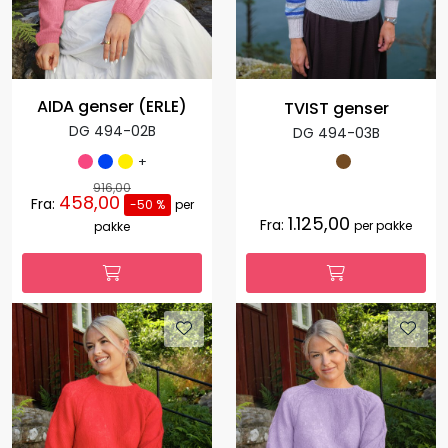
AIDA genser (ERLE)
TVIST genser
DG 494-02B
DG 494-03B
+
916,00
458,00
Fra:
-50 %
per
1.125,00
Fra:
per pakke
pakke