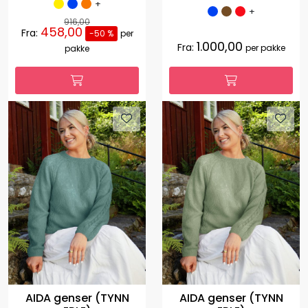
+
+
916,00
458,00
Fra:
-50 %
per
1.000,00
Fra:
per pakke
pakke
AIDA genser (TYNN
AIDA genser (TYNN