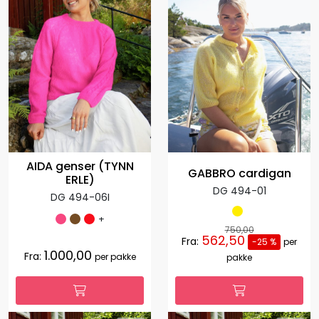
AIDA genser (TYNN
GABBRO cardigan
ERLE)
DG 494-01
DG 494-06I
+
750,00
562,50
Fra:
-25 %
per
1.000,00
Fra:
per pakke
pakke