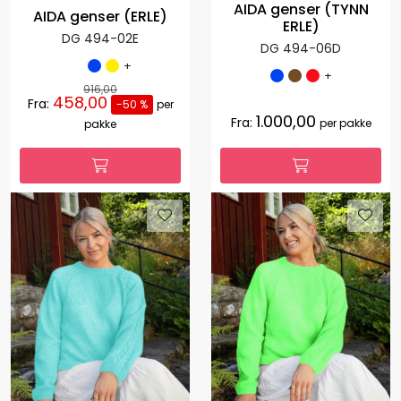
AIDA genser (TYNN
AIDA genser (ERLE)
ERLE)
DG 494-02E
DG 494-06D
+
+
916,00
458,00
Fra:
-50 %
per
1.000,00
Fra:
per pakke
pakke