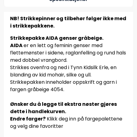
NB! Strikkepinner og tilbehør følger ikke med
i strikkepakkene.
Strikkepakke AIDA genser gråbeige.
AIDA
er en lett og feminin genser med
flettemønster i sidene, raglanfelling og rund hals
med dobbel vrangbord.
Strikkes ovenfra og ned i Tynn Kidsilk Erle, en
blanding av kid mohair, silke og ull.
Strikkepakken inneholder oppskrift og garn i
fargen gråbeige 4054.
Ønsker du å legge til ekstra nøster gjøres
dette i handlekurven.
Endre farger?
Klikk deg inn på fargepalettene
og velg dine favoritter