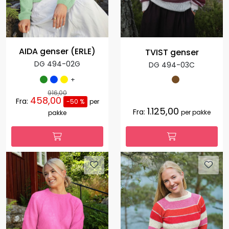
AIDA genser (ERLE)
TVIST genser
DG 494-02G
DG 494-03C
+
916,00
458,00
Fra:
-50 %
per
1.125,00
Fra:
per pakke
pakke