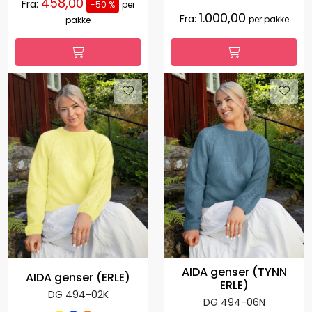
458,00
Fra:
-50 %
per
1.000,00
Fra:
per pakke
pakke
AIDA genser (TYNN
AIDA genser (ERLE)
ERLE)
DG 494-02K
DG 494-06N