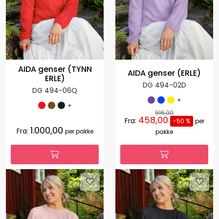
AIDA genser (TYNN
AIDA genser (ERLE)
ERLE)
DG 494-02D
DG 494-06Q
+
+
916,00
458,00
Fra:
-50 %
per
1.000,00
Fra:
per pakke
pakke