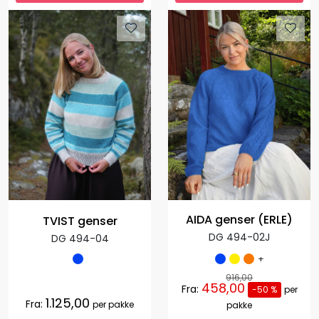
AIDA genser (ERLE)
TVIST genser
DG 494-02J
DG 494-04
+
916,00
458,00
Fra:
-50 %
per
1.125,00
Fra:
per pakke
pakke