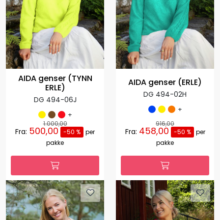
AIDA genser (TYNN
AIDA genser (ERLE)
ERLE)
DG 494-02H
DG 494-06J
+
+
1.000,00
916,00
500,00
458,00
Fra:
Fra:
-50 %
per
-50 %
per
pakke
pakke