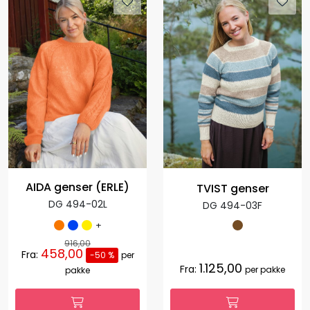
AIDA genser (ERLE)
TVIST genser
DG 494-02L
DG 494-03F
+
916,00
458,00
Fra:
-50 %
per
1.125,00
Fra:
per pakke
pakke