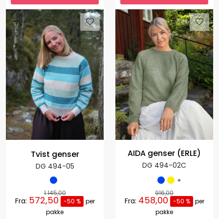
AIDA genser (ERLE)
Tvist genser
DG 494-02C
DG 494-05
+
1.145,00
916,00
572,50
458,00
Fra:
Fra:
-50 %
per
-50 %
per
pakke
pakke