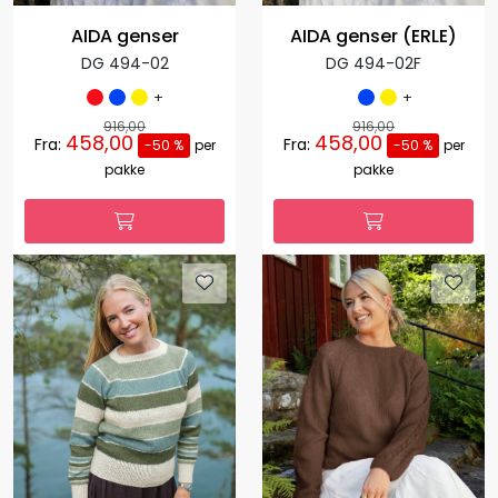
AIDA genser
AIDA genser (ERLE)
DG 494-02
DG 494-02F
+
+
916,00
916,00
458,00
458,00
Fra:
Fra:
-50 %
per
-50 %
per
pakke
pakke