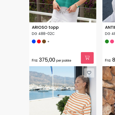
ARIOSO topp
ANTI
DG 488-02C
DG 4
+
375,00
8
Fra:
Fra:
per pakke