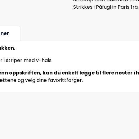
Strikkes i Påfugl in Paris f
oner
akken.
er i striper med v-hals.
nn oppskriften, kan du enkelt legge til flere nøster i
ettene og velg dine favorittfarger.