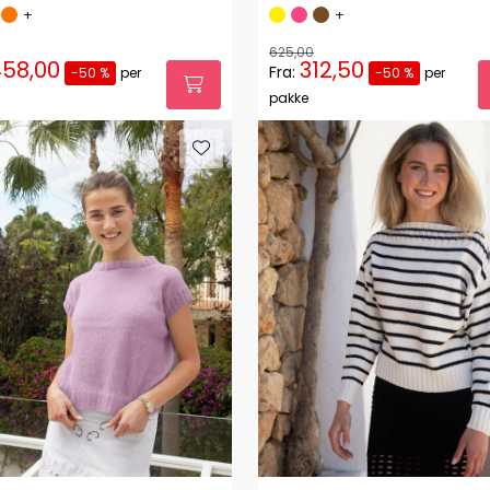
+
+
625,00
58,00
312,50
Fra:
-50 %
per
-50 %
per
pakke