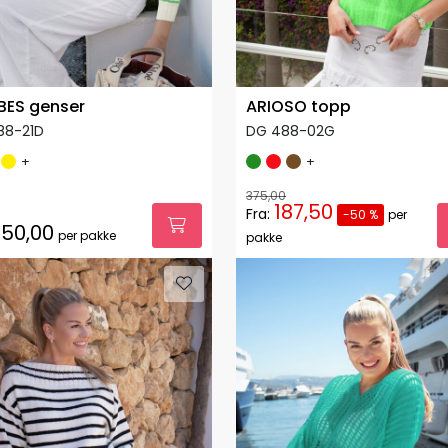
BES genser
ARIOSO topp
88-21D
DG 488-02G
+
+
375,00
187,50
Fra:
-50 %
per
50,00
per pakke
pakke