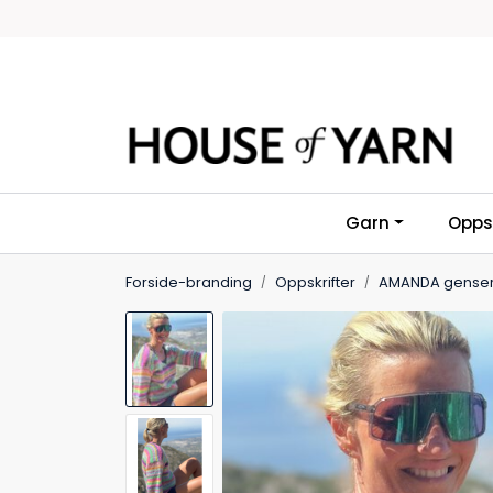
Skip to main content
Garn
Oppsk
Forside-branding
Oppskrifter
AMANDA gense