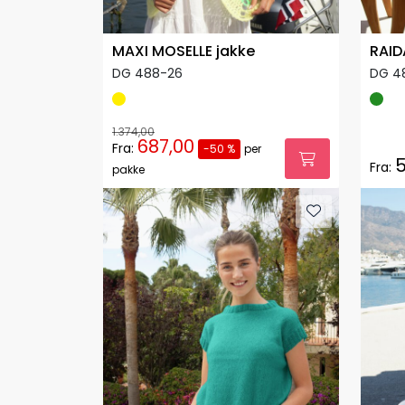
MAXI MOSELLE jakke
RAID
DG 488-26
DG 4
1.374,00
687,00
Fra:
-50 %
per
5
Fra:
pakke