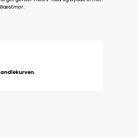
ra Bæstmor.
 handlekurven.