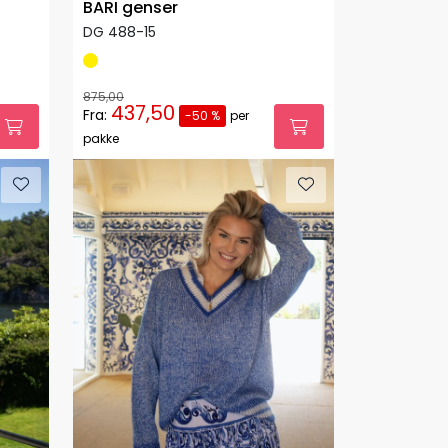
BARI genser
DG 488-15
875,00
437,50
Fra:
-50 %
per
pakke