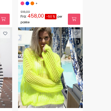
+
916,00
458,00
Fra:
-50 %
per
pakke