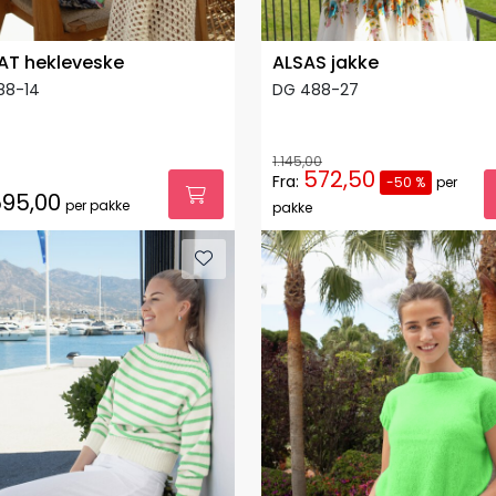
AT hekleveske
ALSAS jakke
88-14
DG 488-27
1.145,00
572,50
Fra:
-50 %
per
95,00
per pakke
pakke