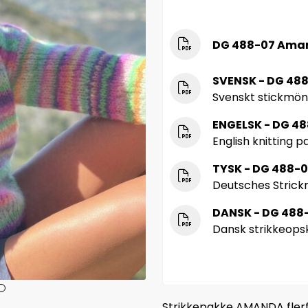
DG 488-07 Ama
SVENSK - DG 48
Svenskt stickmön
ENGELSK - DG 4
English knitting p
TYSK - DG 488-
Deutsches Strick
DANSK - DG 488
Dansk strikkeopsk
Strikkepakke AMANDA flerf