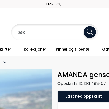
Frakt 79,-
rifter
Kolleksjoner
Pinner og tilbehør
Gav
r
AMANDA gense
Oppskrifts ID:
DG 488-07
Last ned oppskrift