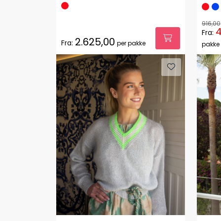
916,00
4
Fra:
2.625,00
Fra:
per pakke
pakke