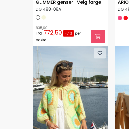
GLIMMER genser- Velg farge
ARIO
DG 488-08A
DG 4
835,00
772,50
Fra:
-7 %
per
pakke