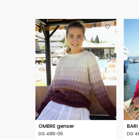
OMBRE genser
BARI
DG 488-06
DG 4