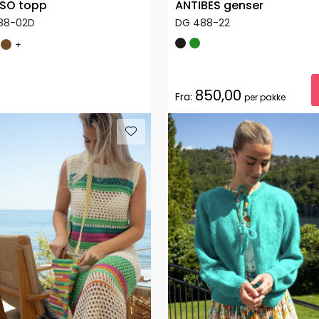
SO topp
ANTIBES genser
88-02D
DG 488-22
+
850,00
Fra:
per pakke