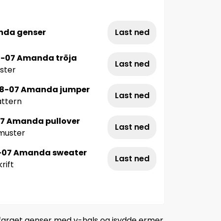
nda genser
Last ned
8-07 Amanda tröja
Last ned
ster
88-07 Amanda jumper
Last ned
attern
07 Amanda pullover
Last ned
muster
-07 Amanda sweater
Last ned
rift
arget genser med v-hals og isydde ermer.