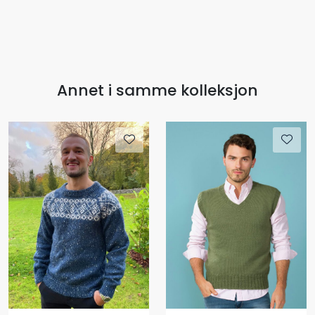
Annet i samme kolleksjon