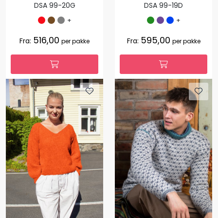
DSA 99-20G
DSA 99-19D
+
+
516,00
595,00
Fra:
Fra:
per pakke
per pakke