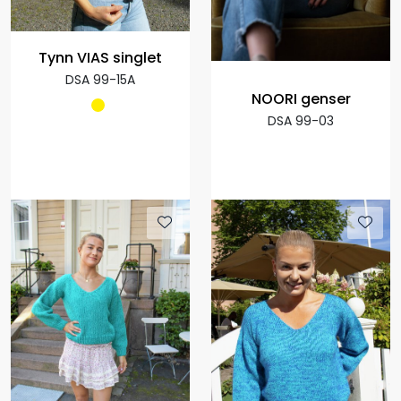
Tynn VIAS singlet
DSA 99-15A
NOORI genser
DSA 99-03