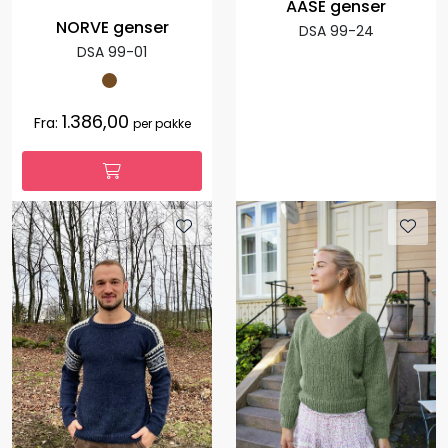
AASE genser
NORVE genser
DSA 99-24
DSA 99-01
1.386,00
Fra:
per pakke