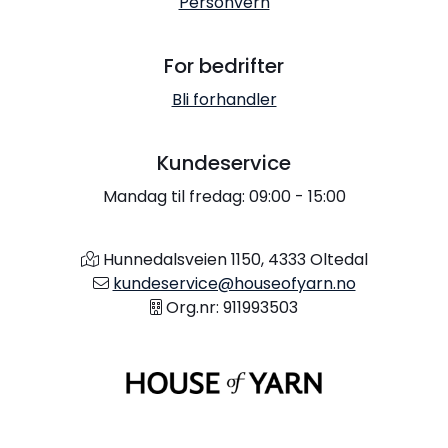
Personvern
For bedrifter
Bli forhandler
Kundeservice
Mandag til fredag: 09:00 - 15:00
Hunnedalsveien 1150, 4333 Oltedal
kundeservice@houseofyarn.no
Org.nr: 911993503