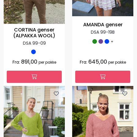
AMANDA genser
CORTINA genser
DSA 99-19B
(ALPAKKA WOOL)
+
DSA 99-09
891,00
645,00
Fra:
Fra:
per pakke
per pakke