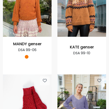
MANDY genser
KATE genser
DSA 99-06
DSA 99-10