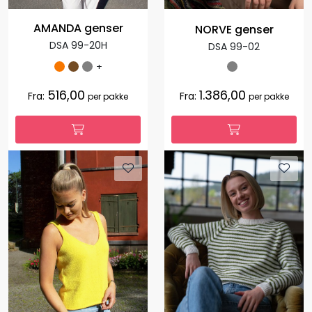
AMANDA genser
NORVE genser
DSA 99-20H
DSA 99-02
+
516,00
1.386,00
Fra:
Fra:
per pakke
per pakke