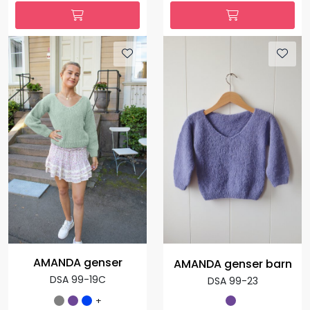
AMANDA genser
AMANDA genser barn
DSA 99-19C
DSA 99-23
+