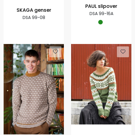
PAUL slipover
SKAGA genser
DSA 99-16A
DSA 99-08