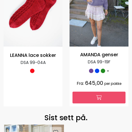
AMANDA genser
LEANNA lace sokker
DSA 99-19F
DSA 99-04A
+
645,00
Fra:
per pakke
Sist sett på.