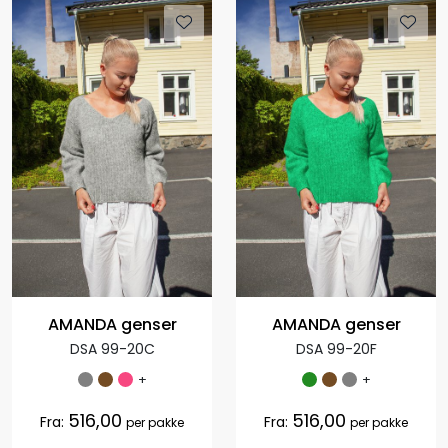
AMANDA genser
AMANDA genser
DSA 99-20C
DSA 99-20F
+
+
516,00
516,00
Fra:
Fra:
per pakke
per pakke