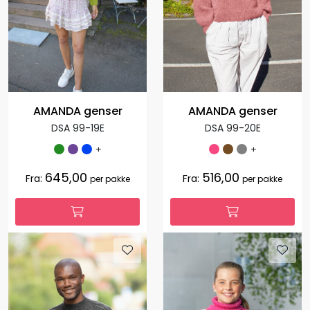
AMANDA genser
AMANDA genser
DSA 99-19E
DSA 99-20E
+
+
645,00
516,00
Fra:
Fra:
per pakke
per pakke