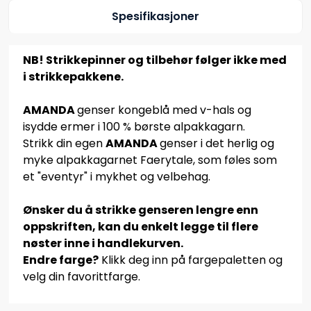
Spesifikasjoner
NB! Strikkepinner og tilbehør følger ikke med
i strikkepakkene.
AMANDA
genser kongeblå med v-hals og
isydde ermer i 100 % børste alpakkagarn.
Strikk din egen
AMANDA
genser i det herlig og
myke alpakkagarnet Faerytale, som føles som
et "eventyr" i mykhet og velbehag.
Ønsker du å strikke genseren lengre enn
oppskriften, kan du enkelt legge til flere
nøster inne i handlekurven.
Endre farge?
Klikk deg inn på fargepaletten og
velg din favorittfarge.