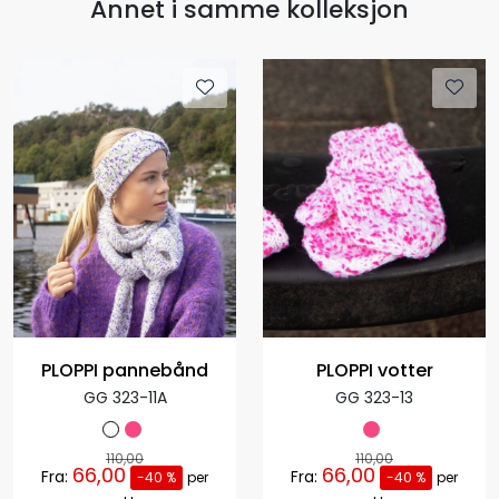
Annet i samme kolleksjon
PLOPPI pannebånd
PLOPPI votter
GG 323-11A
GG 323-13
110,00
110,00
66,00
66,00
Fra:
Fra:
-40 %
per
-40 %
per