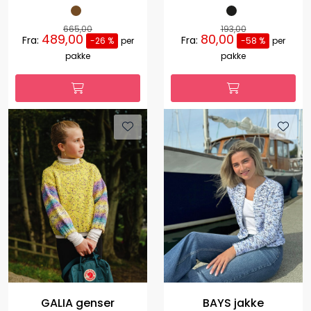
665,00
193,00
489,00
80,00
Fra:
Fra:
-26 %
per
-58 %
per
pakke
pakke
GALIA genser
BAYS jakke