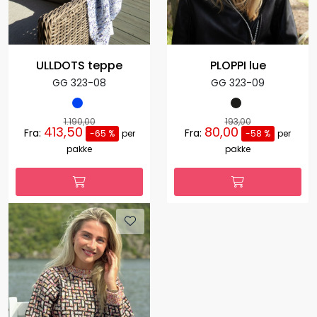
ULLDOTS teppe
PLOPPI lue
GG 323-08
GG 323-09
1.190,00
193,00
413,50
80,00
Fra:
Fra:
-65 %
per
-58 %
per
pakke
pakke