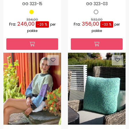
GG 323-15
GG 323-03
334,00
532,00
246,00
356,00
Fra:
Fra:
-26 %
per
-33 %
per
pakke
pakke