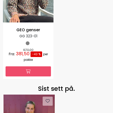
GEO genser
GG 323-01
670,00
381,50
Fra:
-43 %
per
pakke
Sist sett på.