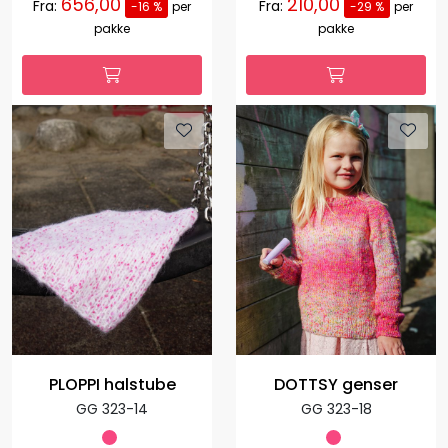
656,00
210,00
Fra:
Fra:
-16 %
per
-29 %
per
pakke
pakke
PLOPPI halstube
DOTTSY genser
GG 323-14
GG 323-18