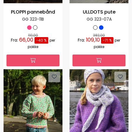
PLOPPI pannebånd
ULLDOTS pute
GG 323-11B
GG 323-07A
110,00
382,00
66,00
109,10
Fra:
Fra:
-40 %
per
-71 %
per
pakke
pakke