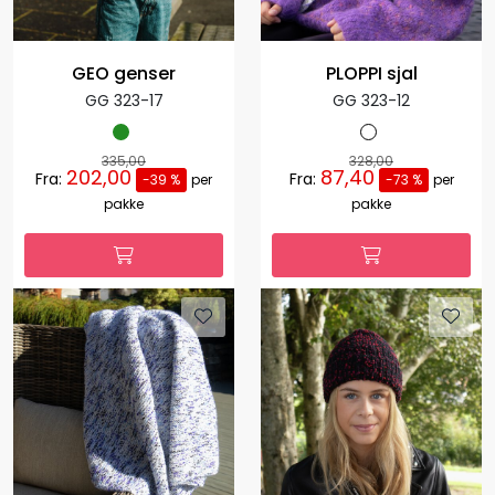
GEO genser
PLOPPI sjal
GG 323-17
GG 323-12
335,00
328,00
202,00
87,40
Fra:
Fra:
-39 %
per
-73 %
per
pakke
pakke