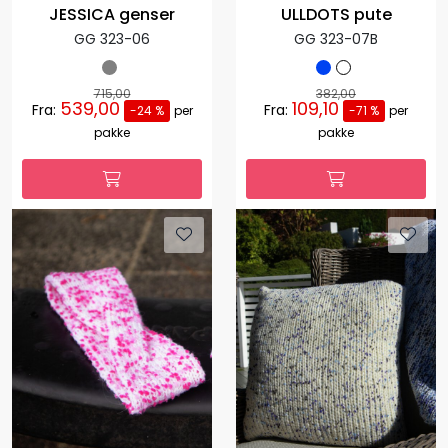
JESSICA genser
ULLDOTS pute
GG 323-06
GG 323-07B
715,00
382,00
539,00
109,10
Fra:
Fra:
-24 %
per
-71 %
per
pakke
pakke