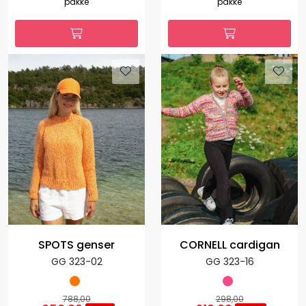
pakke
pakke
SPOTS genser
CORNELL cardigan
GG 323-02
GG 323-16
788,00
298,00