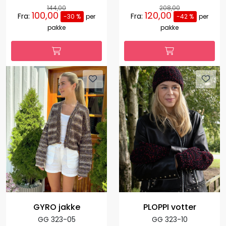
144,00
208,00
100,00
120,00
Fra:
Fra:
-30 %
per
-42 %
per
pakke
pakke
GYRO jakke
PLOPPI votter
GG 323-05
GG 323-10