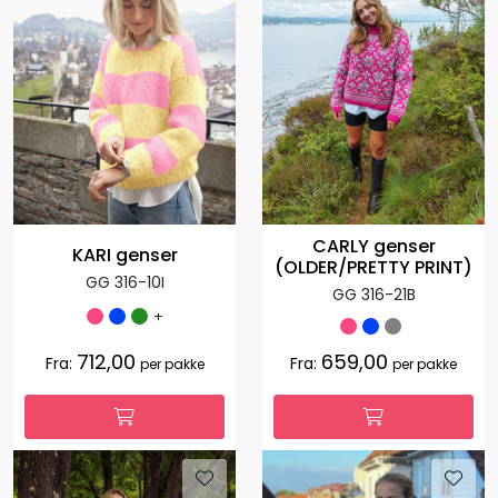
CARLY genser
KARI genser
(OLDER/PRETTY PRINT)
GG 316-10I
GG 316-21B
+
712,00
659,00
Fra:
Fra:
per pakke
per pakke