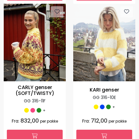
CARLY genser
KARI genser
(SOFT/TWISTY)
GG 316-10E
GG 316-11F
+
+
832,00
712,00
Fra:
Fra:
per pakke
per pakke