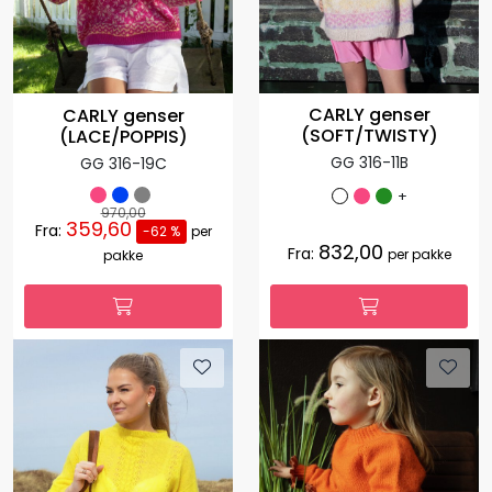
CARLY genser
CARLY genser
(SOFT/TWISTY)
(LACE/POPPIS)
GG 316-11B
GG 316-19C
+
970,00
359,60
Fra:
-62 %
per
832,00
Fra:
per pakke
pakke