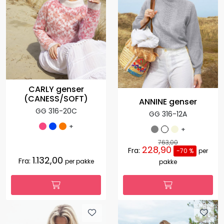
CARLY genser
(CANESS/SOFT)
ANNINE genser
GG 316-20C
GG 316-12A
+
+
763,00
228,90
Fra:
-70 %
per
1.132,00
Fra:
per pakke
pakke