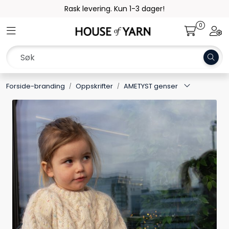
Skip to main content
Rask levering. Kun 1-3 dager!
0
Toggle navigation
Togg
Garn
Oppskrifter
Forside-branding
Oppskrifter
AMETYST genser
Kolleksjoner
Pinner og tilbehør
Gavekort
Outlet