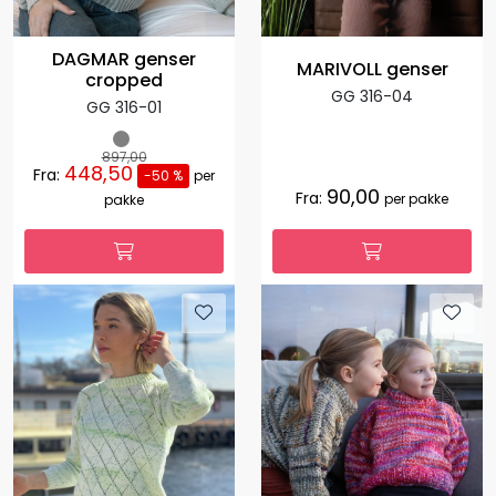
DAGMAR genser
MARIVOLL genser
cropped
GG 316-04
GG 316-01
897,00
448,50
Fra:
-50 %
per
90,00
Fra:
per pakke
pakke