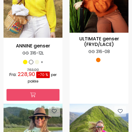
ULTIMATE genser
(FRYD/LACE)
ANNINE genser
GG 316-08
GG 316-12L
+
763,00
228,90
Fra:
-70 %
per
pakke