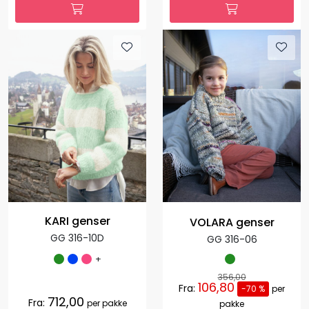
KARI genser
VOLARA genser
GG 316-10D
GG 316-06
+
356,00
106,80
Fra:
-70 %
per
712,00
Fra:
per pakke
pakke