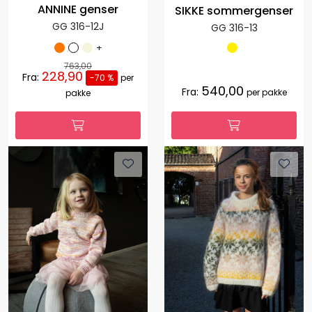
ANNINE genser
SIKKE sommergenser
GG 316-12J
GG 316-13
+
763,00
228,90
Fra:
-70 %
per
540,00
Fra:
per pakke
pakke