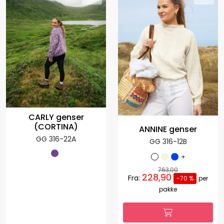
CARLY genser
(CORTINA)
ANNINE genser
GG 316-22A
GG 316-12B
+
763,00
228,90
Fra:
-70 %
per
pakke