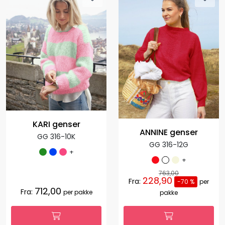
KARI genser
ANNINE genser
GG 316-10K
GG 316-12G
+
+
763,00
228,90
Fra:
-70 %
per
712,00
Fra:
per pakke
pakke