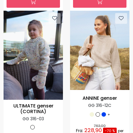
ANNINE genser
ULTIMATE genser
GG 316-12C
(CORTINA)
+
GG 316-03
763,00
228,90
Fra:
-70 %
per