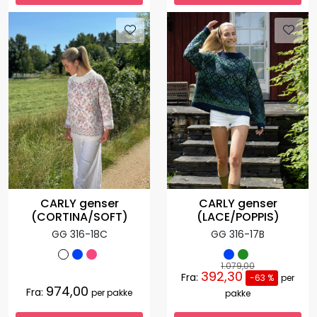
CARLY genser
CARLY genser
(CORTINA/SOFT)
(LACE/POPPIS)
GG 316-18C
GG 316-17B
1.079,00
392,30
Fra:
-63 %
per
974,00
Fra:
per pakke
pakke