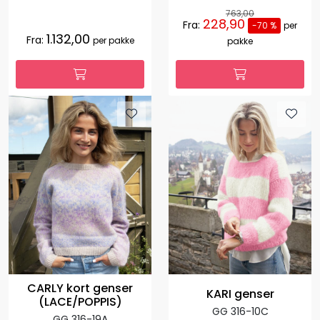
763,00
228,90
Fra:
-70 %
per
1.132,00
Fra:
per pakke
pakke
CARLY kort genser
KARI genser
(LACE/POPPIS)
GG 316-10C
GG 316-19A