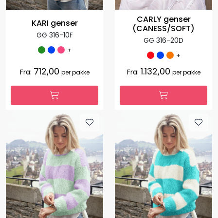
CARLY genser
KARI genser
(CANESS/SOFT)
GG 316-10F
GG 316-20D
+
+
712,00
1.132,00
Fra:
Fra:
per pakke
per pakke