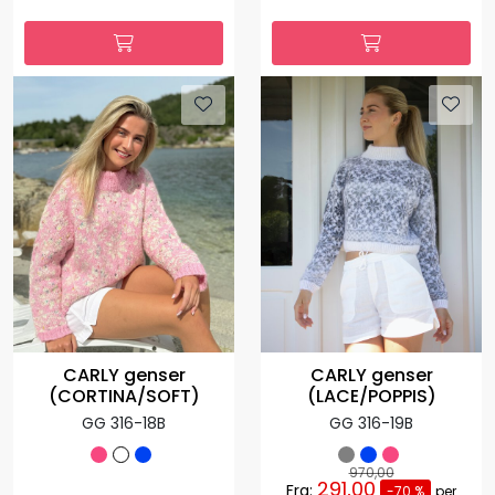
CARLY genser
CARLY genser
(CORTINA/SOFT)
(LACE/POPPIS)
GG 316-18B
GG 316-19B
970,00
291,00
Fra:
-70 %
per