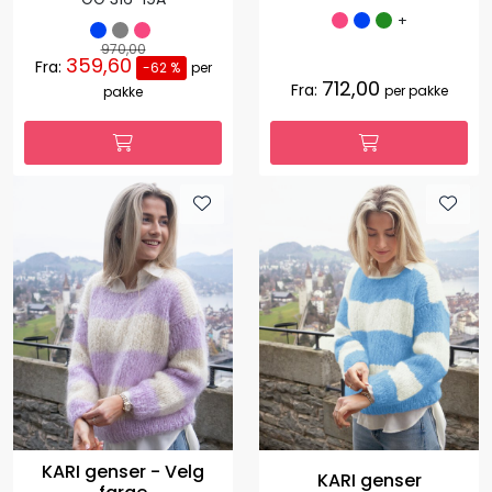
+
970,00
359,60
Fra:
-62 %
per
712,00
Fra:
per pakke
pakke
KARI genser - Velg
KARI genser