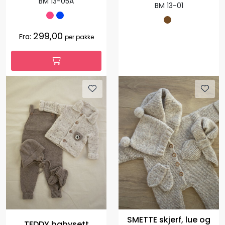
BM 13-05A
BM 13-01
299,00
Fra:
per pakke
SMETTE skjerf, lue og
TEDDY babysett