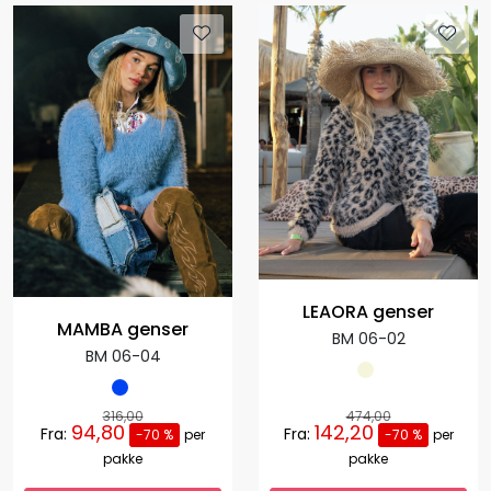
LEAORA genser
MAMBA genser
BM 06-02
BM 06-04
316,00
474,00
94,80
142,20
Fra:
Fra:
-70 %
per
-70 %
per
pakke
pakke