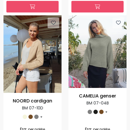
CAMELIA genser
NOORD cardigan
BM 07-04B
BM 07-10D
+
+
Fra:
Fra:
per pakke
per pakke