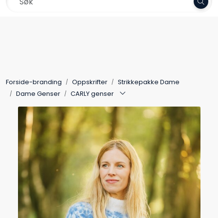
Skip to main content
Frakt 79,-
Garn
Oppskrifter
Forside-branding
Oppskrifter
Strikkepakke Dame
Kolleksjoner
Dame Genser
CARLY genser
Pinner og tilbehør
Gavekort
Outlet