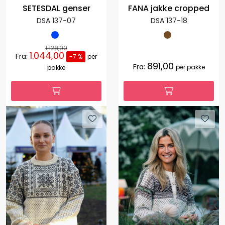
SETESDAL genser
FANA jakke cropped
DSA 137-07
DSA 137-18
1.128,00
1.044,00
Fra:
-7 %
per
891,00
Fra:
per pakke
pakke