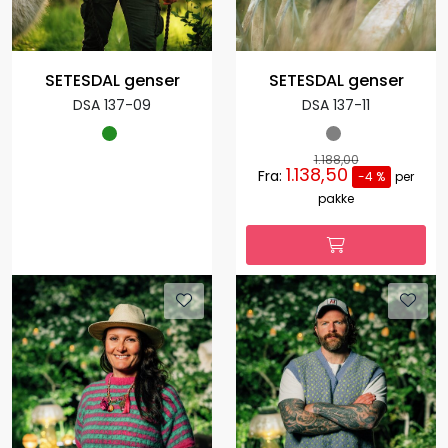
SETESDAL genser
SETESDAL genser
DSA 137-09
DSA 137-11
1.188,00
1.138,50
Fra:
-4 %
per
pakke