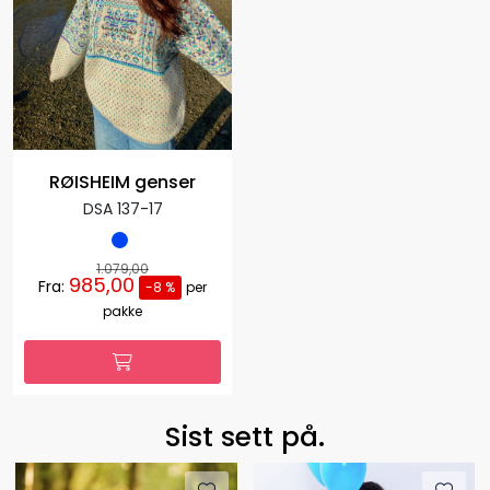
RØISHEIM genser
DSA 137-17
1.079,00
985,00
Fra:
-8 %
per
pakke
Sist sett på.