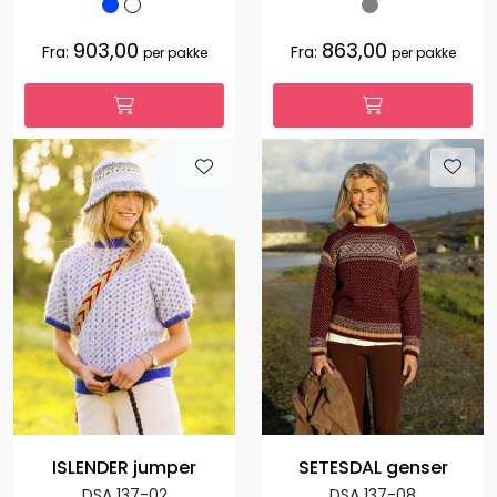
903,00
863,00
Fra:
Fra:
per pakke
per pakke
ISLENDER jumper
SETESDAL genser
DSA 137-02
DSA 137-08