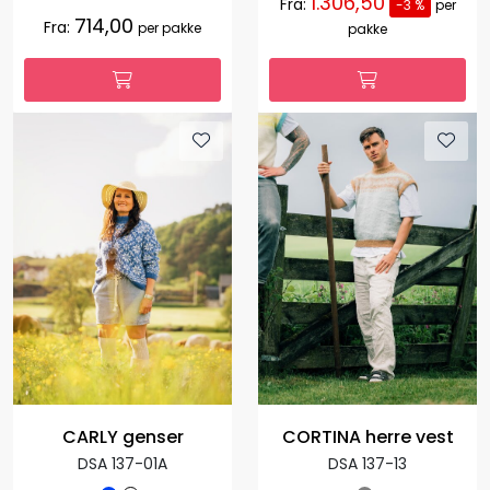
1.306,50
Fra:
-3 %
per
714,00
Fra:
per pakke
pakke
CARLY genser
CORTINA herre vest
DSA 137-01A
DSA 137-13