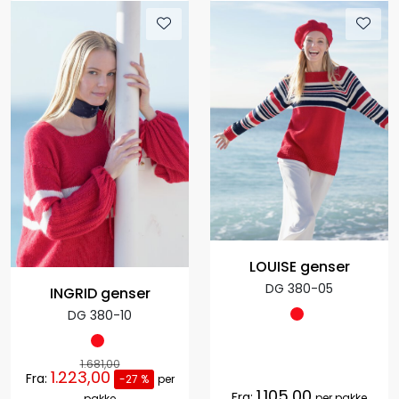
LOUISE genser
DG 380-05
INGRID genser
DG 380-10
1.681,00
1.223,00
Fra:
-27 %
per
1.105,00
Fra:
per pakke
pakke