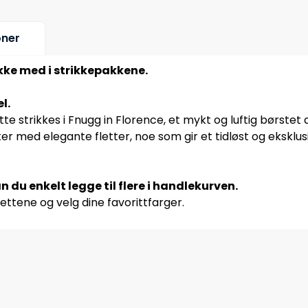
oner
ikke med i strikkepakkene.
l.
 strikkes i Fnugg in Florence, et mykt og luftig børste
 med elegante fletter, noe som gir et tidløst og eksklusi
n du enkelt legge til flere i handlekurven.
ettene og velg dine favorittfarger.