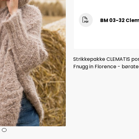
BM 03-32 Clem
Strikkepakke CLEMATIS ponc
Fnugg in Florence - børat