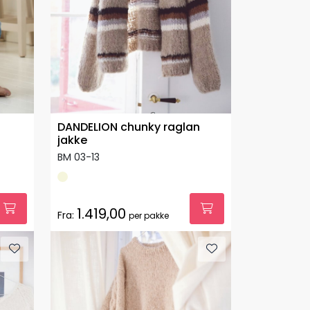
DANDELION chunky raglan
jakke
BM 03-13
1.419,00
Fra:
per pakke