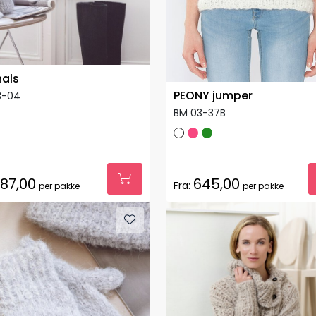
hals
PEONY jumper
3-04
BM 03-37B
87,00
645,00
Fra:
per pakke
per pakke