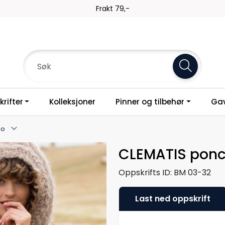
Frakt 79,-
rifter
Kolleksjoner
Pinner og tilbehør
Gav
ho
CLEMATIS pon
Oppskrifts ID:
BM 03-32
Last ned oppskrift