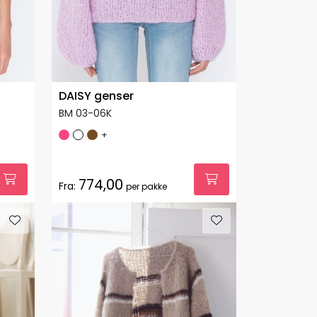
DAISY genser
BM 03-06K
+
774,00
Fra:
per pakke