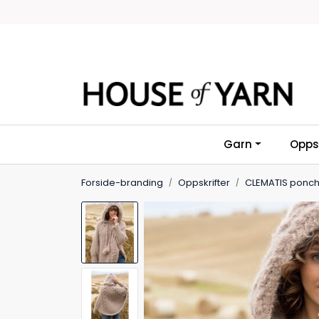
Skip to main content
Garn
Oppsk
Forside-branding
Oppskrifter
CLEMATIS ponc