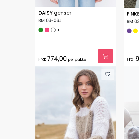
DAISY genser
FINK
BM 03-06J
BM 0
+
774,00
9
Fra:
Fra:
per pakke