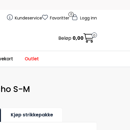
0
Kundeservice
Favoritter
Logg inn
0
Beløp
0,00
ekort
Outlet
cho S-M
Kjøp strikkepakke