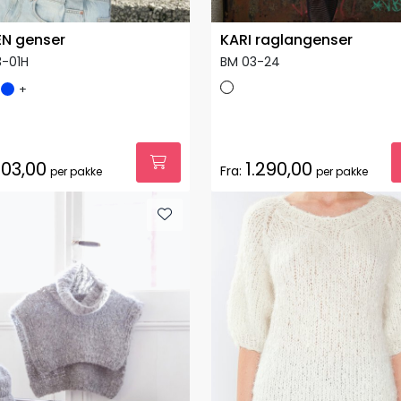
EN genser
KARI raglangenser
3-01H
BM 03-24
+
03,00
1.290,00
Fra:
per pakke
per pakke