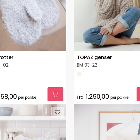
votter
TOPAZ genser
3-02
BM 03-22
58,00
1.290,00
Fra:
per pakke
per pakke