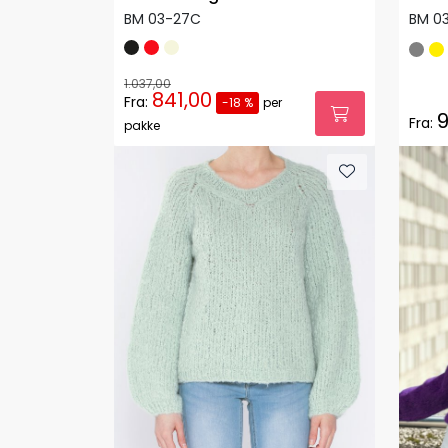
BM 03-27C
BM 0
1.037,00
841,00
Fra:
-18 %
per
9
Fra:
pakke