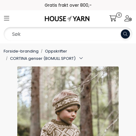
Skip to main content
Gratis frakt over 800,-
0
Toggle navigation
Togg
Garn
Oppskrifter
Forside-branding
Oppskrifter
Kolleksjoner
CORTINA genser (BOMULL SPORT)
Pinner og tilbehør
Gavekort
Outlet