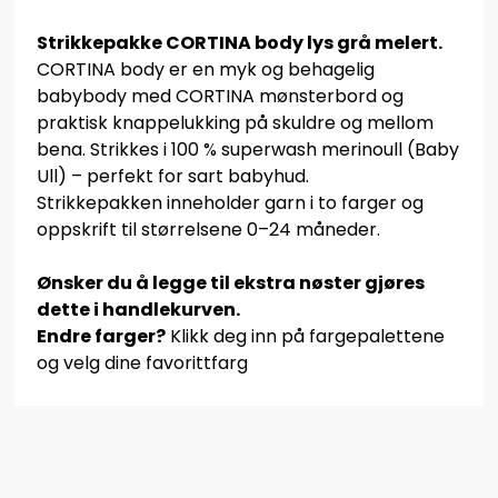
Strikkepakke
CORTINA body lys grå melert.
CORTINA body er en myk og behagelig
babybody med CORTINA mønsterbord og
praktisk knappelukking på skuldre og mellom
bena. Strikkes i 100 % superwash merinoull (Baby
Ull) – perfekt for sart babyhud.
Strikkepakken inneholder garn i to farger og
oppskrift til størrelsene 0–24 måneder.
Ønsker du å legge til ekstra nøster gjøres
dette i handlekurven.
Endre farger?
Klikk deg inn på fargepalettene
og velg dine favorittfarg