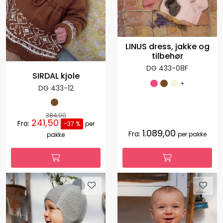
LINUS dress, jakke og
tilbehør
DG 433-08F
SIRDAL kjole
+
DG 433-12
384,00
241,50
Fra:
-37 %
per
1.089,00
Fra:
per pakke
pakke