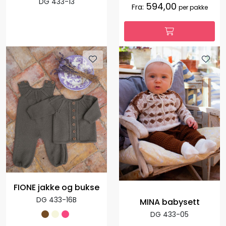
DG 433-13
594,00
Fra:
per pakke
FIONE jakke og bukse
DG 433-16B
MINA babysett
DG 433-05