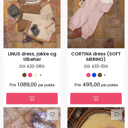
LINUS dress, jakke og
CORTINA dress (SOFT
tilbehør
MERINO)
DG 433-08G
DG 433-10G
+
+
1.089,00
495,00
Fra:
Fra:
per pakke
per pakke