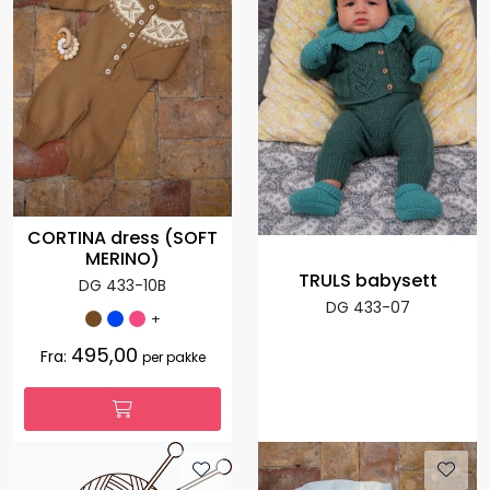
CORTINA dress (SOFT
MERINO)
TRULS babysett
DG 433-10B
DG 433-07
+
495,00
Fra:
per pakke