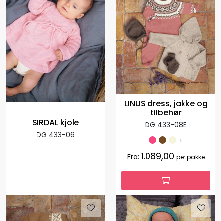
LINUS dress, jakke og
tilbehør
SIRDAL kjole
DG 433-08E
DG 433-06
+
1.089,00
Fra:
per pakke