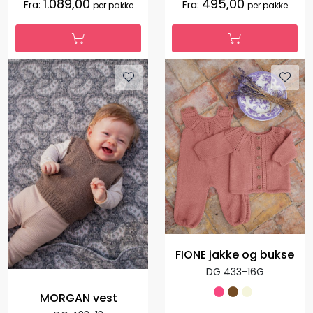
1.089,00
495,00
Fra:
Fra:
per pakke
per pakke
FIONE jakke og bukse
DG 433-16G
MORGAN vest