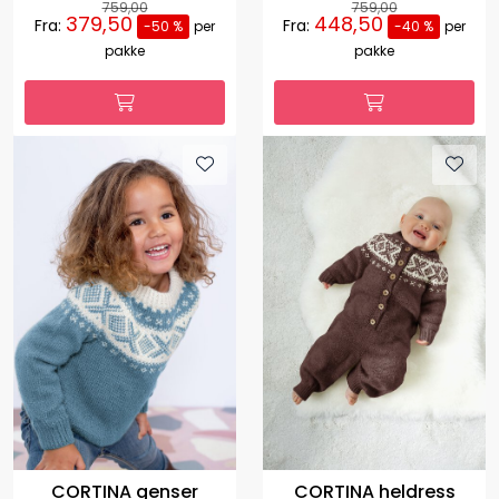
759,00
759,00
379,50
448,50
Fra:
Fra:
-50 %
per
-40 %
per
pakke
pakke
CORTINA heldress
CORTINA genser