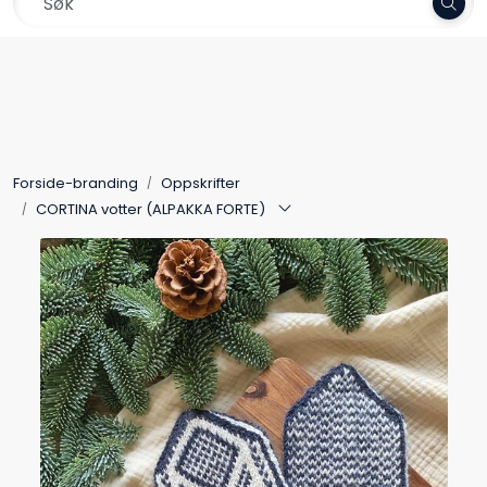
Skip to main content
Frakt 79,-
Garn
Oppskrifter
Forside-branding
Oppskrifter
Kolleksjoner
CORTINA votter (ALPAKKA FORTE)
Pinner og tilbehør
Gavekort
Outlet