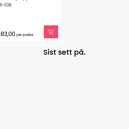
18-02B
83,00
per pakke
Sist sett på.