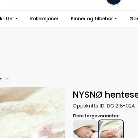
Frakt 79,-
rifter
Kolleksjoner
Pinner og tilbehør
Gav
t
NYSNØ hentese
Oppskrifts ID:
DG 218-02A
Flere fargevarianter: