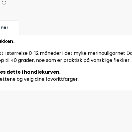
oner
akken.
tt i størrelse 0-12 måneder i det myke merinoullgarnet D
p til 40 grader, noe som er praktisk på vansklige flekker.
res dette i handlekurven.
ettene og velg dine favorittfarger.