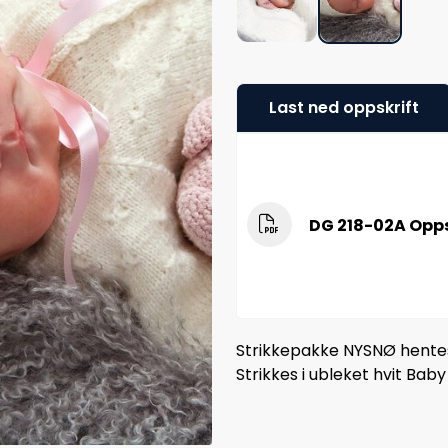
Last ned oppskrift
DG 218-02A Opps
Strikkepakke NYSNØ hentese
Strikkes i ubleket hvit Baby