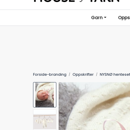
Skip to main content
Garn
Oppsk
Forside-branding
Oppskrifter
NYSNØ henteset