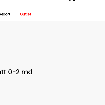
0
ekort
Outlet
Kundeservice
Favoritter
Logg inn
tt 0-2 md