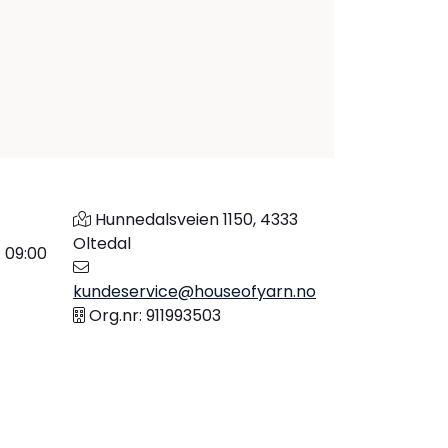
Hunnedalsveien 1150, 4333
Oltedal
: 09:00
kundeservice@houseofyarn.no
Org.nr: 911993503