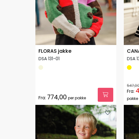
FLORAS jakke
CANA
DSA 131-01
DSA 1
547,0
4
Fra:
774,00
Fra:
per pakke
pakke