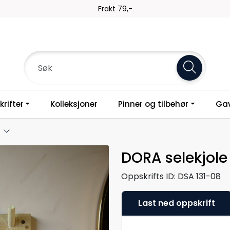
Frakt 79,-
rifter
Kolleksjoner
Pinner og tilbehør
Gav
DORA selekjole
Oppskrifts ID:
DSA 131-08
Last ned oppskrift