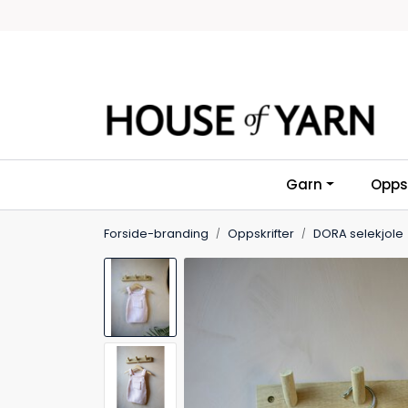
Skip to main content
Garn
Oppsk
Forside-branding
Oppskrifter
DORA selekjole