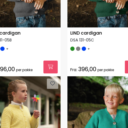
 cardigan
LIND cardigan
31-05B
DSA 131-05C
+
+
96,00
396,00
Fra:
per pakke
per pakke