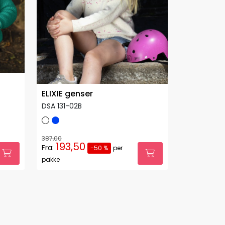
ELIXIE genser
DSA 131-02B
387,00
193,50
Fra:
-50 %
per
pakke