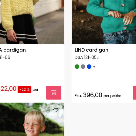
 cardigan
LIND cardigan
31-06
DSA 131-05J
+
0
22,00
-22 %
per
396,00
Fra:
per pakke