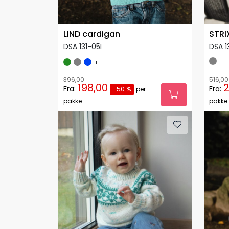
LIND cardigan
STRI
DSA 131-05I
DSA 1
+
396,00
516,00
198,00
2
Fra:
Fra:
-50 %
per
pakke
pakke