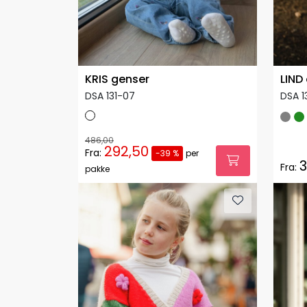
KRIS genser
LIND
DSA 131-07
DSA 1
486,00
292,50
Fra:
-39 %
per
3
Fra:
pakke