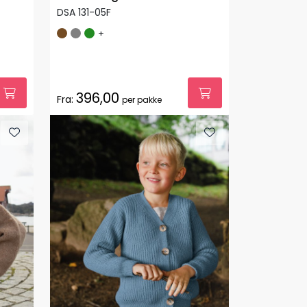
DSA 131-05F
+
396,00
Fra:
per pakke