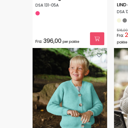
LIND
DSA 131-05A
DSA 1
516,00
2
Fra:
396,00
Fra:
per pakke
pakke