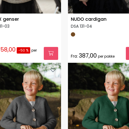
X genser
NUDO cardigan
31-03
DSA 131-04
58,00
-50 %
per
387,00
Fra:
per pakke