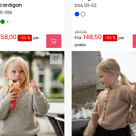
 cardigan
DSA 131-02
31-05K
+
297,00
58,00
148,50
Fra:
-50 %
per
-50 %
per
pakke