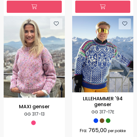
LILLEHAMMER '94
genser
MAXI genser
GG 317-17E
GG 317-13
765,00
Fra:
per pakke