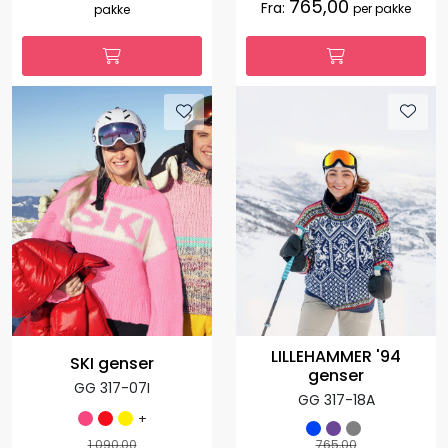
765,00
Fra:
per pakke
pakke
LILLEHAMMER '94
SKI genser
genser
GG 317-07I
GG 317-18A
+
1.090,00
765,00