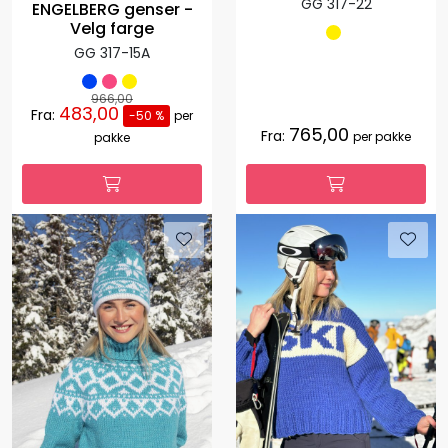
GG 317-22
ENGELBERG genser -
Velg farge
GG 317-15A
966,00
483,00
Fra:
-50 %
per
765,00
Fra:
per pakke
pakke