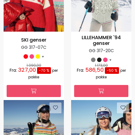
LILLEHAMMER '94
SKI genser
genser
GG 317-07C
GG 317-20C
+
+
1.090,00
1.173,00
327,00
586,50
Fra:
Fra:
-70 %
per
-50 %
per
pakke
pakke