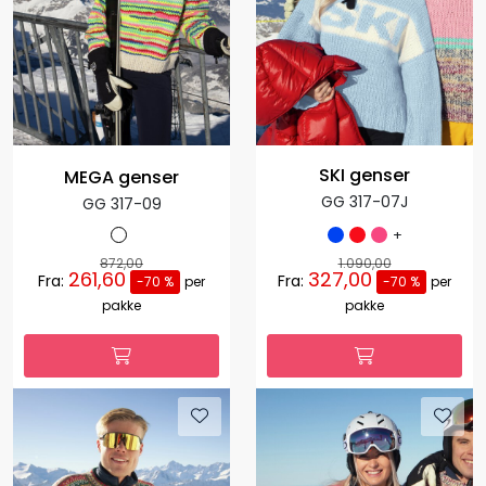
SKI genser
MEGA genser
GG 317-07J
GG 317-09
+
872,00
1.090,00
261,60
327,00
Fra:
Fra:
-70 %
per
-70 %
per
pakke
pakke