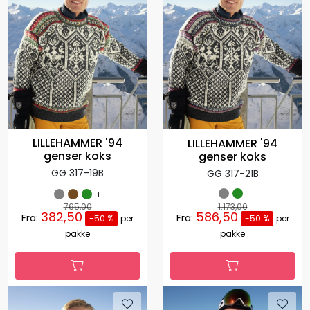
LILLEHAMMER '94
LILLEHAMMER '94
genser koks
genser koks
GG 317-19B
GG 317-21B
+
765,00
1.173,00
382,50
586,50
Fra:
Fra:
-50 %
per
-50 %
per
pakke
pakke