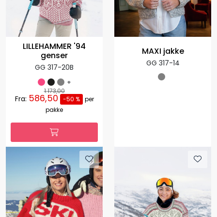
LILLEHAMMER '94
MAXI jakke
genser
GG 317-14
GG 317-20B
+
1.173,00
586,50
Fra:
-50 %
per
pakke