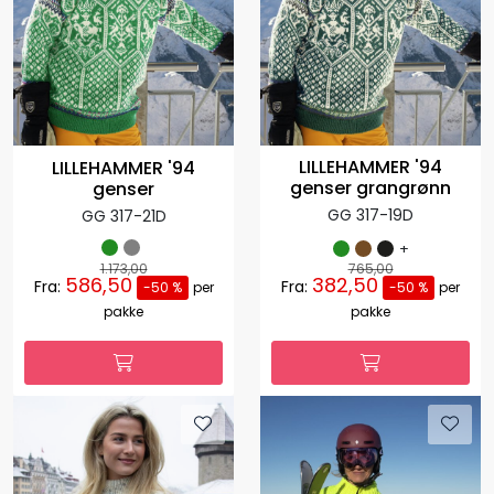
LILLEHAMMER '94
LILLEHAMMER '94
genser grangrønn
genser
GG 317-19D
GG 317-21D
+
1.173,00
765,00
586,50
382,50
Fra:
Fra:
-50 %
per
-50 %
per
pakke
pakke