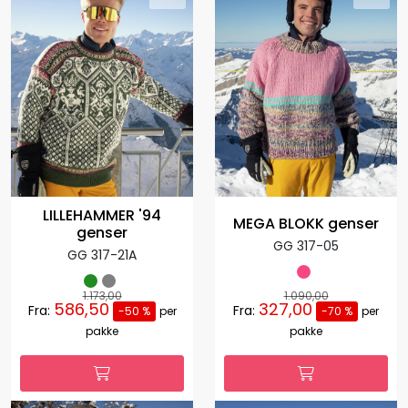
LILLEHAMMER '94
MEGA BLOKK genser
genser
GG 317-05
GG 317-21A
1.173,00
1.090,00
586,50
327,00
Fra:
Fra:
-50 %
per
-70 %
per
pakke
pakke