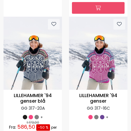
LILLEHAMMER '94
LILLEHAMMER '94
genser blå
genser
GG 317-20A
GG 317-16C
+
+
1.173,00
586,50
Fra:
-50 %
per