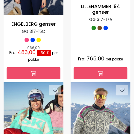
LILLEHAMMER '94
genser
GG 317-17A
ENGELBERG genser
GG 317-15C
966,00
483,00
Fra:
-50 %
per
765,00
Fra:
per pakke
pakke