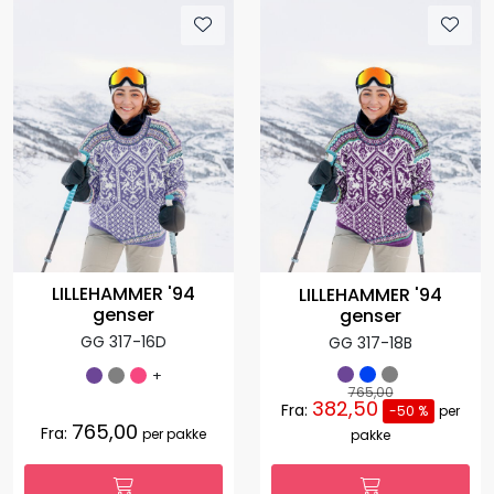
LILLEHAMMER '94
LILLEHAMMER '94
genser
genser
GG 317-16D
GG 317-18B
+
765,00
382,50
Fra:
-50 %
per
765,00
Fra:
per pakke
pakke