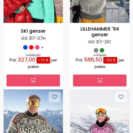
LILLEHAMMER '94
SKI genser
genser
GG 317-07H
GG 317-21C
+
1.090,00
1.173,00
327,00
586,50
Fra:
Fra:
-70 %
per
-50 %
per
pakke
pakke