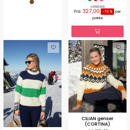
1.090,00
327,00
Fra:
-70 %
per
pakke
CILIAN genser
(CORTINA)