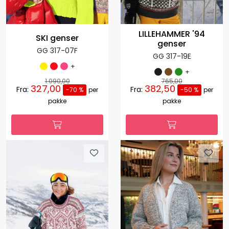
LILLEHAMMER '94
SKI genser
genser
GG 317-07F
GG 317-19E
+
+
1.090,00
765,00
327,00
382,50
Fra:
Fra:
-70 %
per
-50 %
per
pakke
pakke