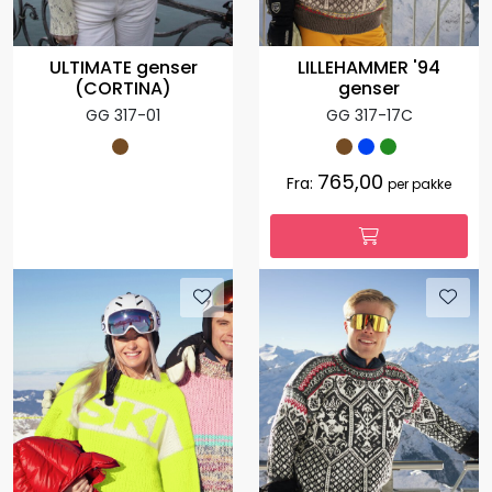
ULTIMATE genser
LILLEHAMMER '94
(CORTINA)
genser
GG 317-01
GG 317-17C
765,00
Fra:
per pakke