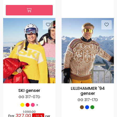
LILLEHAMMER '94
SKI genser
genser
GG 317-07D
GG 317-17D
+
1.090,00
327,00
Fra:
-70 %
per