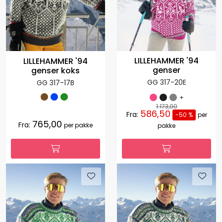
LILLEHAMMER '94
LILLEHAMMER '94
genser
genser koks
GG 317-20E
GG 317-17B
+
1.173,00
586,50
Fra:
-50 %
per
765,00
Fra:
per pakke
pakke