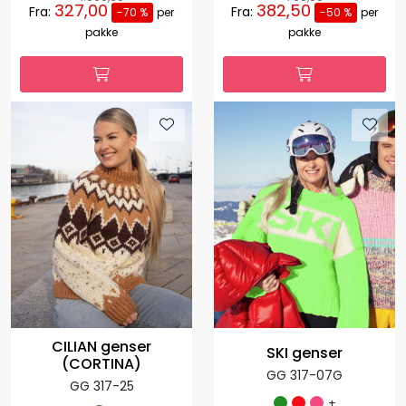
327,00
382,50
Fra:
Fra:
-70 %
per
-50 %
per
pakke
pakke
CILIAN genser
SKI genser
(CORTINA)
GG 317-07G
GG 317-25
+