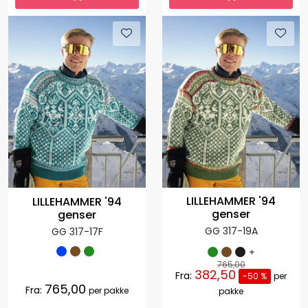
LILLEHAMMER '94
LILLEHAMMER '94
genser
genser
GG 317-19A
GG 317-17F
+
765,00
382,50
Fra:
-50 %
per
765,00
Fra:
per pakke
pakke