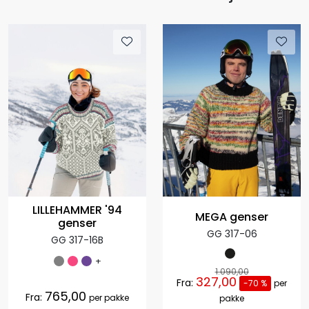
LILLEHAMMER '94
MEGA genser
genser
GG 317-06
GG 317-16B
+
1.090,00
327,00
Fra:
-70 %
per
765,00
Fra:
per pakke
pakke