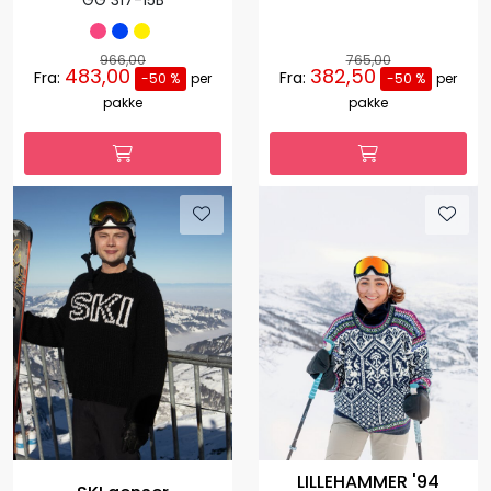
GG 317-15B
966,00
765,00
483,00
382,50
Fra:
Fra:
-50 %
per
-50 %
per
pakke
pakke
LILLEHAMMER '94