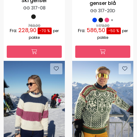
SKI genser
genser blå
GG 317-08
GG 317-20D
+
763,00
1.173,00
228,90
586,50
Fra:
Fra:
-70 %
per
-50 %
per
pakke
pakke