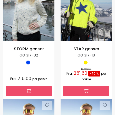
STORM genser
STAR genser
GG 317-02
GG 317-10
872,00
261,60
Fra:
-70 %
per
715,00
Fra:
per pakke
pakke