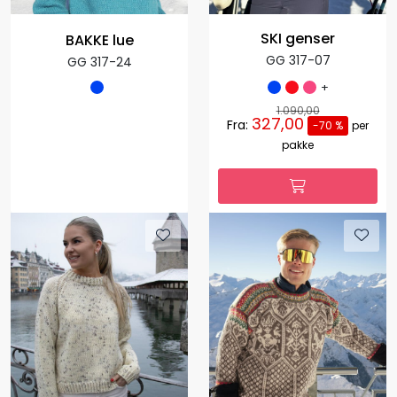
SKI genser
BAKKE lue
GG 317-07
GG 317-24
+
1.090,00
327,00
Fra:
-70 %
per
pakke