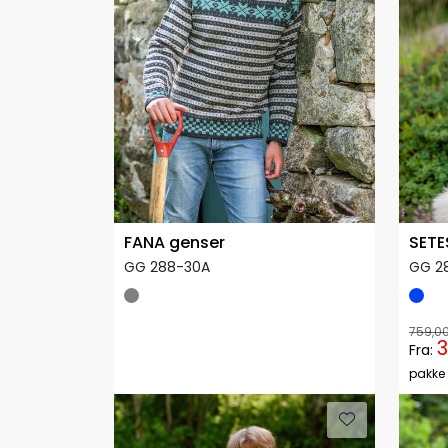
FANA genser
SETE
GG 288-30A
GG 2
759,0
3
Fra:
pakke