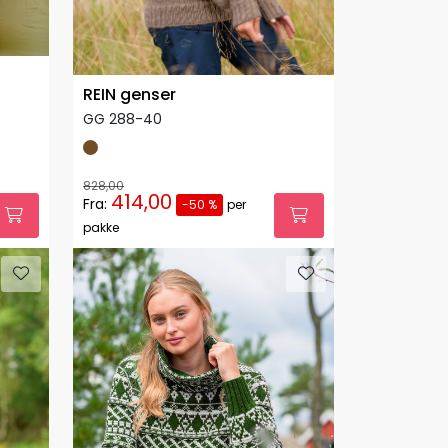
REIN genser
GG 288-40
828,00
414,00
Fra:
-50 %
per
pakke