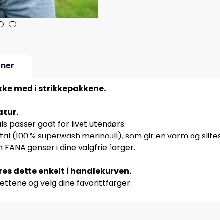
oner
ikke med i strikkepakkene.
atur.
s passer godt for livet utendørs.
tal (100 % superwash merinoull), som gir en varm og slite
 FANA genser i dine valgfrie farger.
øres dette enkelt i handlekurven.
ettene og velg dine favorittfarger.