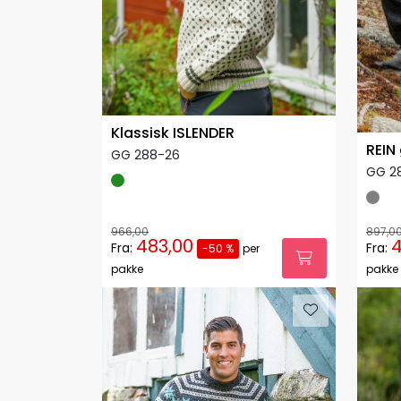
Klassisk ISLENDER
REIN
GG 288-26
GG 2
966,00
897,0
483,00
Fra:
Fra:
-50 %
per
pakke
pakke