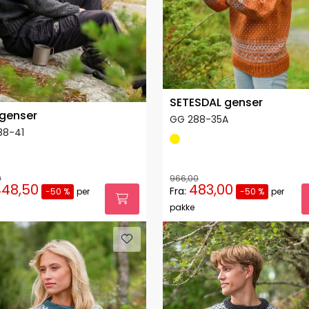
SETESDAL genser
 genser
GG 288-35A
88-41
0
966,00
448,50
483,00
Fra:
-50 %
per
-50 %
per
pakke