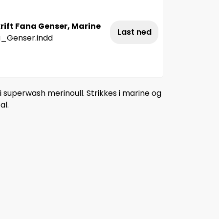
rift Fana Genser, Marine
Last ned
_Genser.indd
 superwash merinoull. Strikkes i marine og
al.