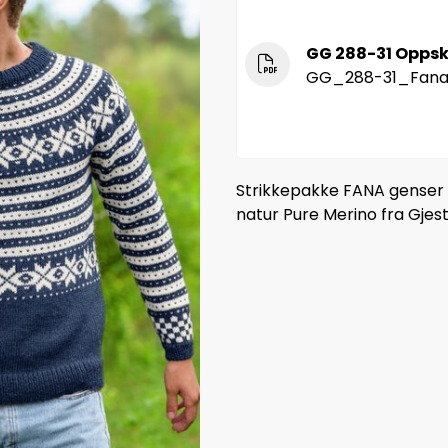
GG 288-31 Oppsk
GG_288-31_Fana
Strikkepakke FANA genser i
natur Pure Merino fra Gjest