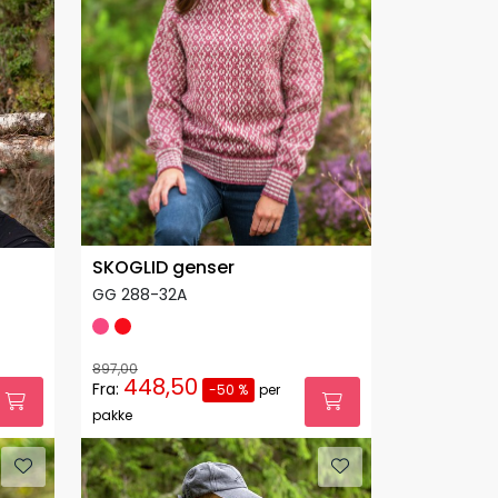
SKOGLID genser
GG 288-32A
897,00
448,50
Fra:
-50 %
per
pakke