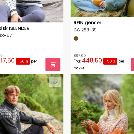
REIN genser
sisk ISLENDER
GG 288-39
88-47
00
897,00
17,50
448,50
Fra:
-50 %
per
-50 %
per
pakke