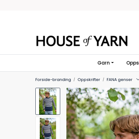
Skip to main content
Garn
Oppsk
Forside-branding
Oppskrifter
FANA genser