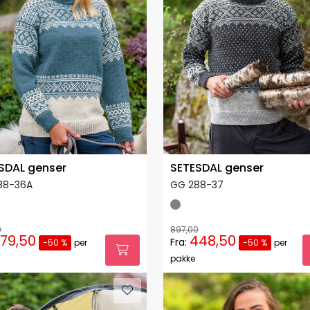
SDAL genser
SETESDAL genser
88-36A
GG 288-37
0
897,00
79,50
448,50
Fra:
-50 %
per
-50 %
per
pakke