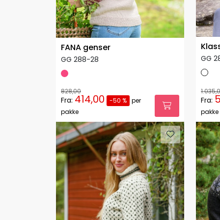
Klas
FANA genser
GG 2
GG 288-28
828,00
1.035,
414,00
5
Fra:
Fra:
-50 %
per
pakke
pakke