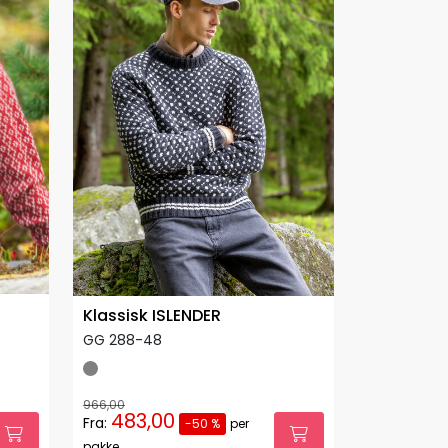
Klassisk ISLENDER
GG 288-48
966,00
483,00
Fra:
-50 %
per
pakke