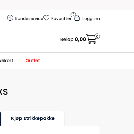
0
Kundeservice
Favoritter
Logg inn
0
Beløp
0,00
ekort
Outlet
XS
Kjøp strikkepakke