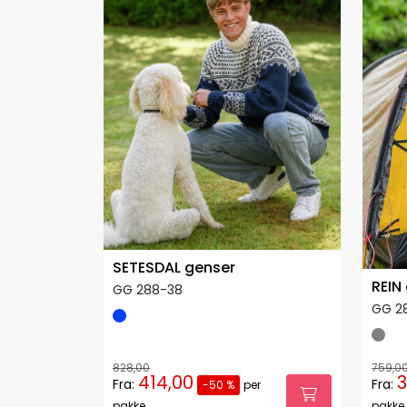
SETESDAL genser
REIN
GG 288-38
GG 2
828,00
759,0
414,00
3
Fra:
Fra:
-50 %
per
pakke
pakke