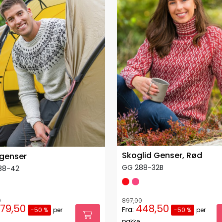
Skoglid Genser, Rød
 genser
GG 288-32B
88-42
0
897,00
79,50
448,50
Fra:
-50 %
per
-50 %
per
pakke