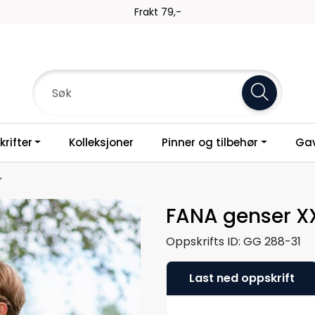
Frakt 79,-
rifter
Kolleksjoner
Pinner og tilbehør
Gav
FANA genser X
Oppskrifts ID:
GG 288-31
Last ned oppskrift