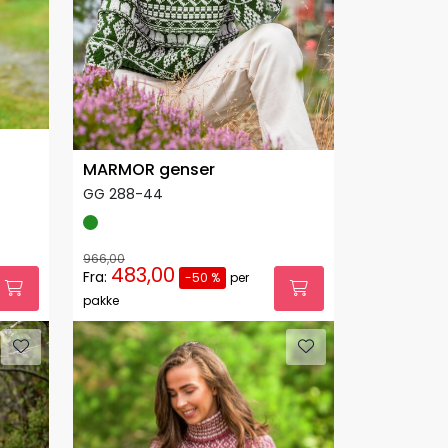
MARMOR genser
GG 288-44
966,00
483,00
Fra:
-50 %
per
pakke