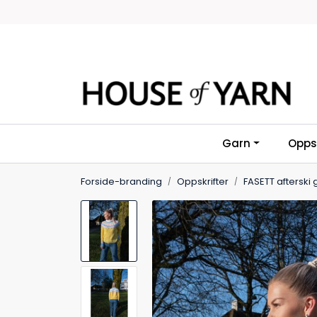
Skip to main content
Garn
Oppsk
Forside-branding
Oppskrifter
FASETT afterski