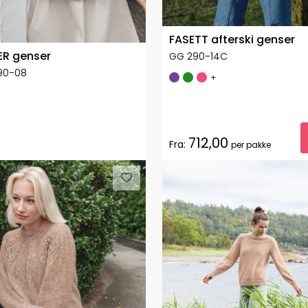
FASETT afterski genser
ER genser
GG 290-14C
90-08
+
712,00
Fra:
per pakke