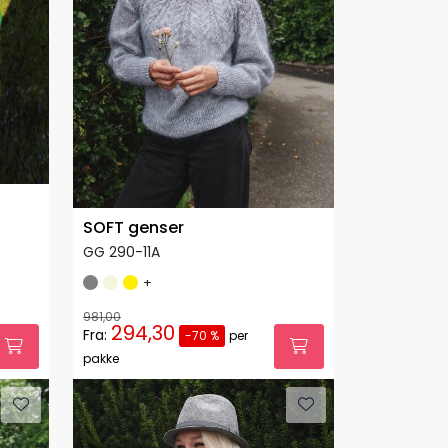
SOFT genser
GG 290-11A
+
981,00
294,30
Fra:
-70 %
per
pakke