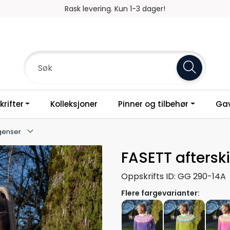
Rask levering. Kun 1-3 dager!
rifter
Kolleksjoner
Pinner og tilbehør
Gav
 genser
FASETT aftersk
Oppskrifts ID:
GG 290-14A
Flere fargevarianter: