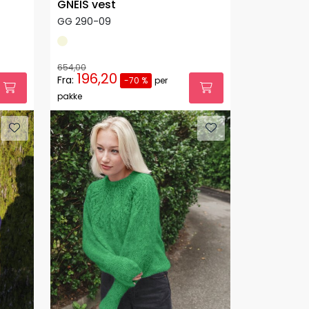
GNEIS vest
GG 290-09
654,00
196,20
Fra:
-70 %
per
pakke