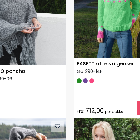
FASETT afterski genser
GO poncho
GG 290-14F
90-06
+
712,00
Fra:
per pakke