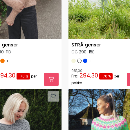
 genser
STRÅ genser
0-11D
GG 290-15B
+
+
981,00
94,30
294,30
Fra:
-70 %
per
-70 %
per
pakke