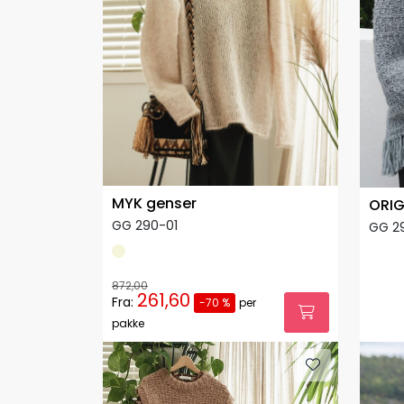
MYK genser
ORI
GG 290-01
GG 2
872,00
261,60
Fra:
-70 %
per
pakke