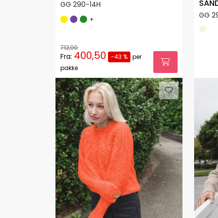
SAND
GG 290-14H
GG 2
+
712,00
400,50
Fra:
-43 %
per
pakke