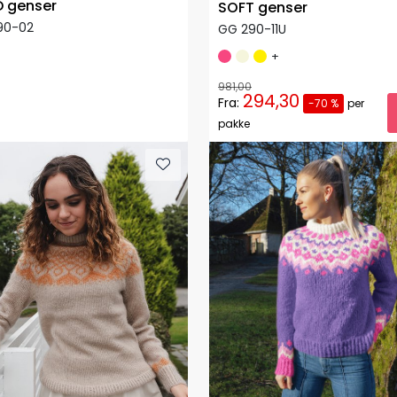
 genser
SOFT genser
90-02
GG 290-11U
+
981,00
294,30
Fra:
-70 %
per
pakke