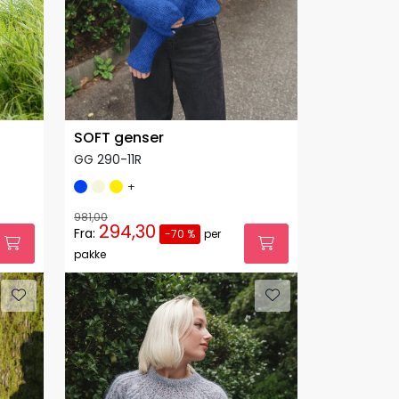
SOFT genser
GG 290-11R
+
981,00
294,30
Fra:
-70 %
per
pakke