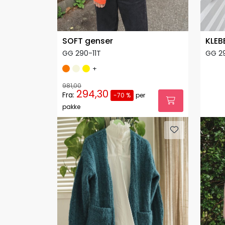
SOFT genser
KLEB
GG 290-11T
GG 2
+
981,00
294,30
Fra:
-70 %
per
pakke