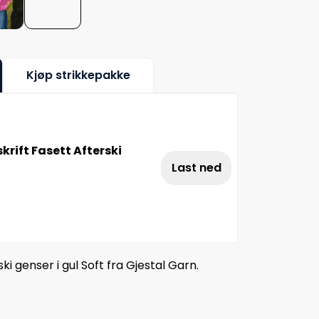
Kjøp strikkepakke
rift Fasett Afterski
Last ned
i genser i gul Soft fra Gjestal Garn.