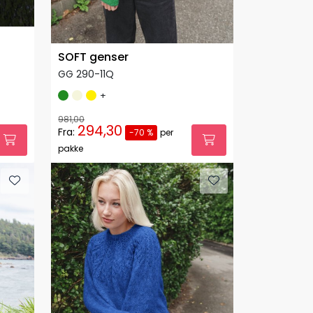
SOFT genser
GG 290-11Q
+
981,00
294,30
Fra:
-70 %
per
pakke