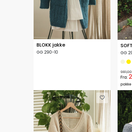
BLOKK jakke
SOFT
GG 290-10
GG 29
981,00
2
Fra:
pakke