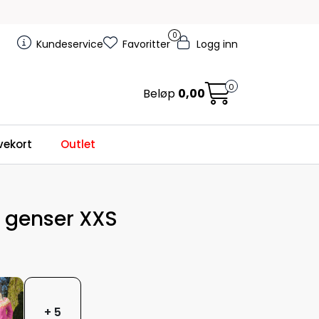
0
Kundeservice
Favoritter
Logg inn
0
Beløp
0,00
ekort
Outlet
i genser XXS
+ 5