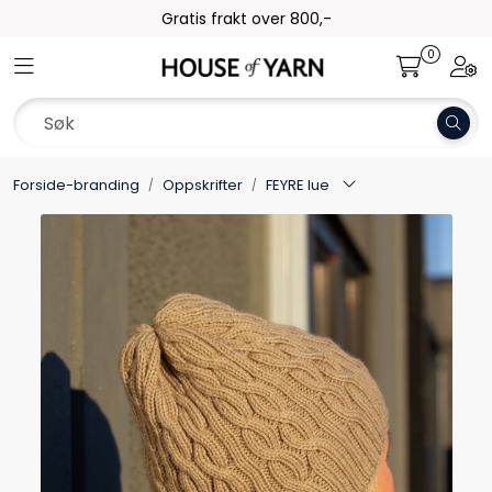
Skip to main content
Gratis frakt over 800,-
0
Toggle navigation
Togg
Garn
Oppskrifter
Forside-branding
Oppskrifter
FEYRE lue
Kolleksjoner
Pinner og tilbehør
Gavekort
Outlet