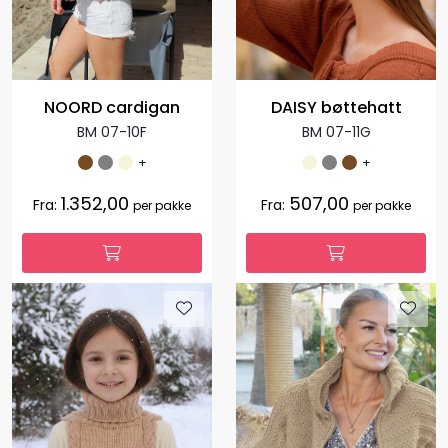
NOORD cardigan
DAISY bøttehatt
BM 07-10F
BM 07-11G
+
+
1.352,00
507,00
Fra:
Fra:
per pakke
per pakke