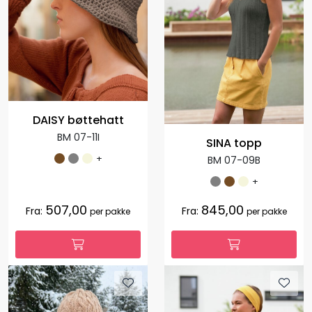
DAISY bøttehatt
BM 07-11I
SINA topp
+
BM 07-09B
+
507,00
845,00
Fra:
Fra:
per pakke
per pakke