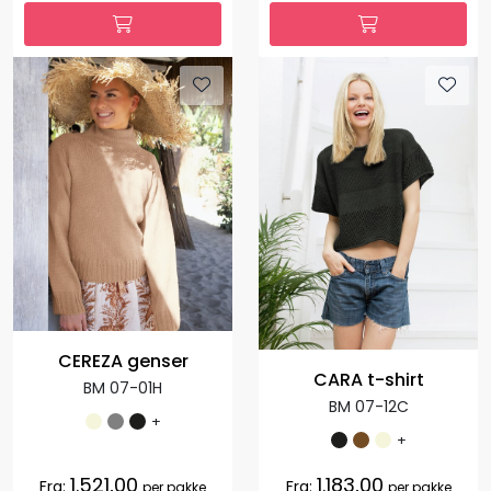
CEREZA genser
CARA t-shirt
BM 07-01H
BM 07-12C
+
+
1.521,00
1.183,00
Fra:
Fra:
per pakke
per pakke