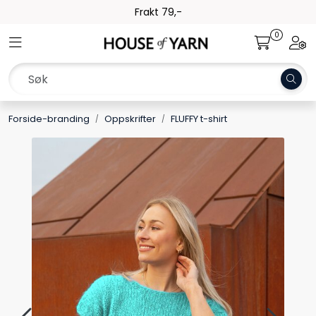
Skip to main content
Rask levering. Kun 1-3 dager!
0
Toggle navigation
Togg
Garn
Oppskrifter
Forside-branding
Oppskrifter
FLUFFY t-shirt
Kolleksjoner
Pinner og tilbehør
Gavekort
Outlet