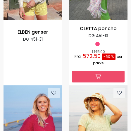
OLETTA poncho
ELBEN genser
DG 451-13
DG 451-31
1.145,00
572,50
Fra:
-50 %
per
pakke