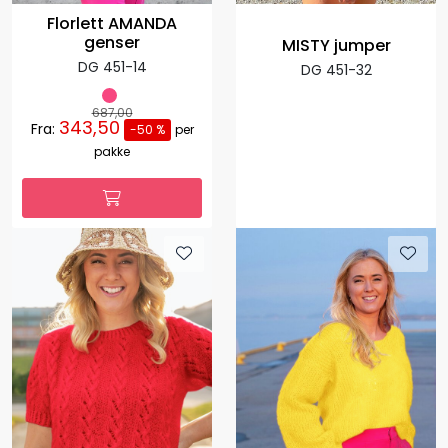
Florlett AMANDA
genser
MISTY jumper
DG 451-14
DG 451-32
687,00
343,50
Fra:
-50 %
per
pakke