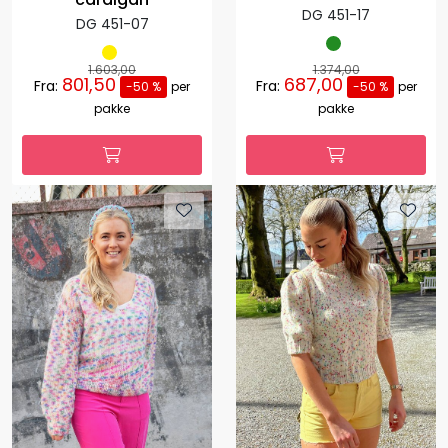
DG 451-17
DG 451-07
1.603,00
1.374,00
801,50
687,00
Fra:
Fra:
-50 %
per
-50 %
per
pakke
pakke