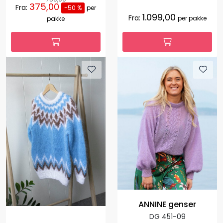
375,00
Fra:
-50 %
per
1.099,00
Fra:
per pakke
pakke
ANNINE genser
DG 451-09