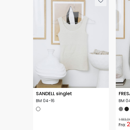
SANDELL singlet
FRES
BM 04-16
BM 0
1.183,0
2
Fra: