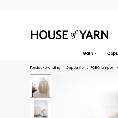
Skip to main content
Garn
Oppsk
Forside-branding
Oppskrifter
FORO jumper