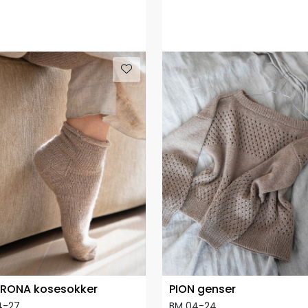
RONA kosesokker
PION genser
4-27
BM 04-24