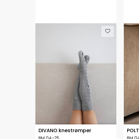
DIVANO knestrømper
POLT
BM 04-25
BM 0