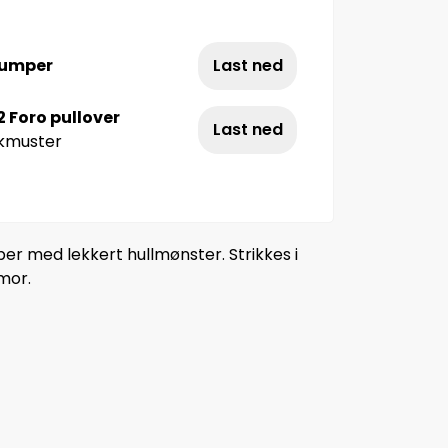
jumper
Last ned
2 Foro pullover
Last ned
ckmuster
er med lekkert hullmønster. Strikkes i
mor.