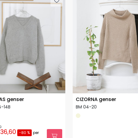
AS genser
CIZORNA genser
4-14B
BM 04-20
0
36,60
-80 %
per