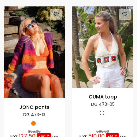
OUMA topp
DG 473-05
JONO pants
DG 473-13
255,00
595,00
127,50
510,00
Fra:
Fra:
-50 %
per
-14 %
per