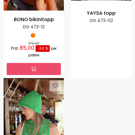
YAYSA topp
BONO bikinitopp
DG 473-02
DG 473-12
170,00
85,00
Fra:
-50 %
per
pakke