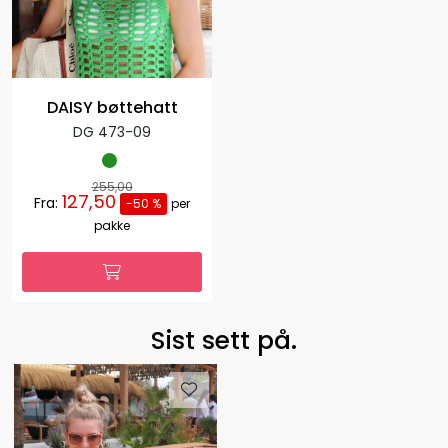
DAISY bøttehatt
DG 473-09
255,00
127,50
Fra:
-50 %
per
pakke
Sist sett på.