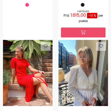
1.870,00
1.615,00
Fra:
-13 %
per
pakke