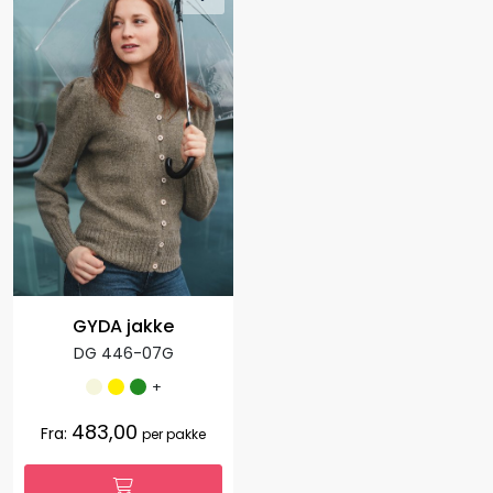
GYDA jakke
DG 446-07G
+
483,00
Fra:
per pakke