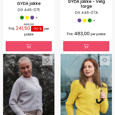
GYDA jakke - Velg
GYDA jakke
farge
DG 446-07E
DG 446-07A
+
+
483,00
241,50
Fra:
-50 %
per
483,00
Fra:
per pakke
pakke