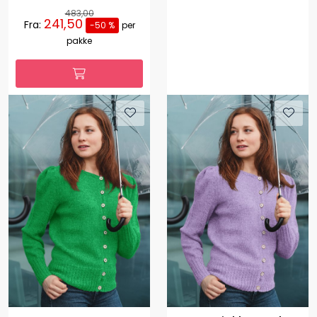
483,00
241,50
Fra:
-50 %
per
pakke