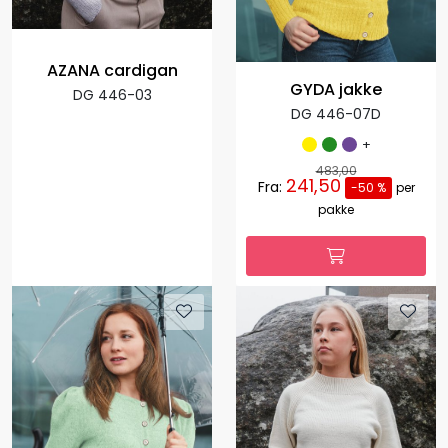
AZANA cardigan
GYDA jakke
DG 446-03
DG 446-07D
+
483,00
241,50
Fra:
-50 %
per
pakke