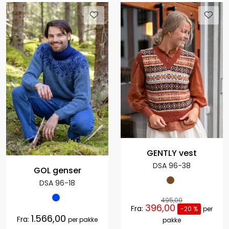
GENTLY vest
DSA 96-38
GOL genser
DSA 96-18
495,00
396,00
Fra:
-20 %
per
1.566,00
Fra:
per pakke
pakke