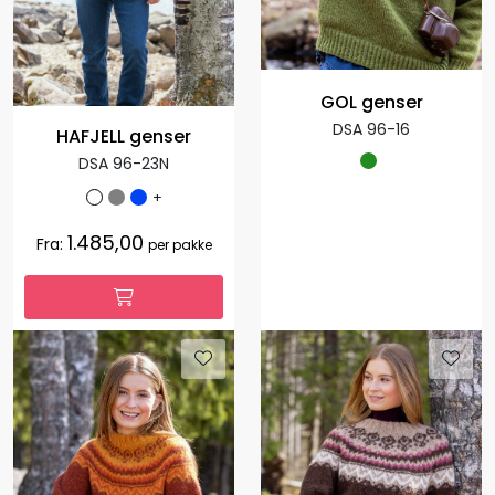
GOL genser
DSA 96-16
HAFJELL genser
DSA 96-23N
+
1.485,00
Fra:
per pakke