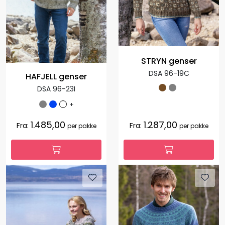
STRYN genser
DSA 96-19C
HAFJELL genser
DSA 96-23I
+
1.485,00
1.287,00
Fra:
Fra:
per pakke
per pakke