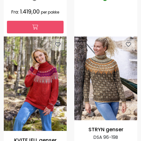
1.419,00
Fra:
per pakke
STRYN genser
DSA 96-19B
KVITFJELL genser