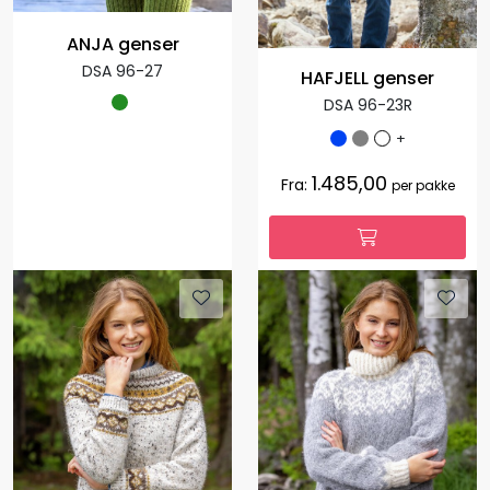
ANJA genser
DSA 96-27
HAFJELL genser
DSA 96-23R
+
1.485,00
Fra:
per pakke