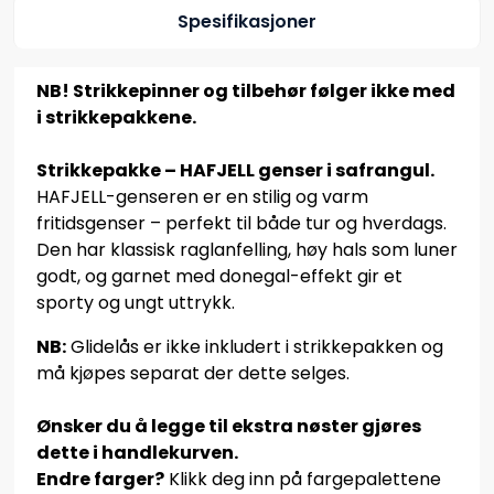
Spesifikasjoner
NB! Strikkepinner og tilbehør følger ikke med
i strikkepakkene.
Strikkepakke – HAFJELL genser i safrangul.
HAFJELL-genseren er en stilig og varm
fritidsgenser – perfekt til både tur og hverdags.
Den har klassisk raglanfelling, høy hals som luner
godt, og garnet med donegal-effekt gir et
sporty og ungt uttrykk.
NB:
Glidelås er ikke inkludert i strikkepakken og
må kjøpes separat der dette selges.
Ønsker du å legge til ekstra nøster gjøres
dette i handlekurven.
Endre farger?
Klikk deg inn på fargepalettene