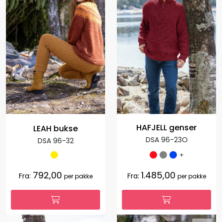
HAFJELL genser
LEAH bukse
DSA 96-23O
DSA 96-32
+
792,00
1.485,00
Fra:
Fra:
per pakke
per pakke