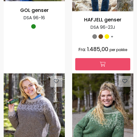
GOL genser
DSA 96-16
HAFJELL genser
DSA 96-23J
+
1.485,00
Fra:
per pakke