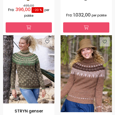
495,00
396,00
Fra:
-20 %
per
1.032,00
Fra:
per pakke
pakke
STRYN genser