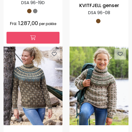
DSA 96-19D
KVITFJELL genser
DSA 96-08
1.287,00
Fra:
per pakke