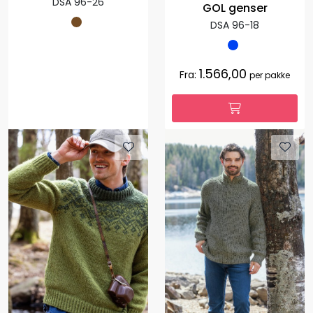
DSA 96-26
GOL genser
DSA 96-18
1.566,00
Fra:
per pakke