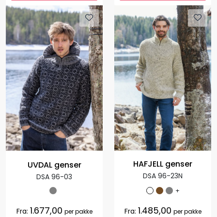
HAFJELL genser
UVDAL genser
DSA 96-23N
DSA 96-03
+
1.677,00
1.485,00
Fra:
Fra:
per pakke
per pakke