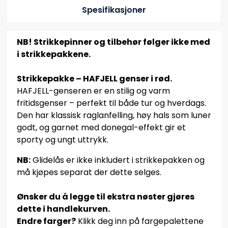
Spesifikasjoner
NB! Strikkepinner og tilbehør følger ikke med
i strikkepakkene.
Strikkepakke – HAFJELL genser i rød.
HAFJELL-genseren er en stilig og varm
fritidsgenser – perfekt til både tur og hverdags.
Den har klassisk raglanfelling, høy hals som luner
godt, og garnet med donegal-effekt gir et
sporty og ungt uttrykk.
NB:
Glidelås er ikke inkludert i strikkepakken og
må kjøpes separat der dette selges.
Ønsker du å legge til ekstra nøster gjøres
dette i handlekurven.
Endre farger?
Klikk deg inn på fargepalettene