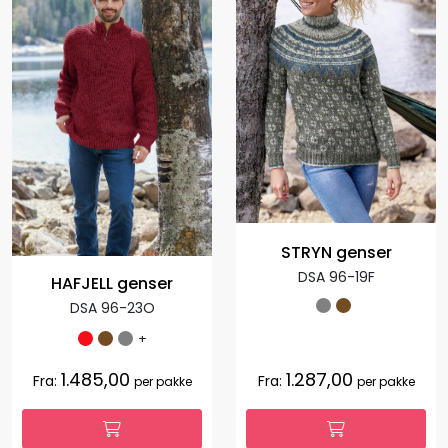
STRYN genser
DSA 96-19F
HAFJELL genser
DSA 96-23O
+
1.485,00
1.287,00
Fra:
Fra:
per pakke
per pakke