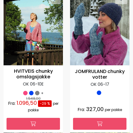
HVITVEIS chunky
JOMFRULAND chunky
omslagsjakke
votter
OK 06-10E
OK 06-17
+
1.548,00
1.096,50
Fra:
-29 %
per
327,00
Fra:
per pakke
pakke