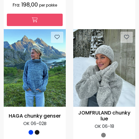
198,00
Fra:
per pakke
JOMFRULAND chunky
HAGA chunky genser
lue
OK 06-02B
OK 06-18