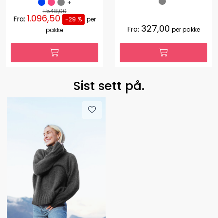
+
1.548,00
1.096,50
Fra:
-29 %
per
327,00
Fra:
per pakke
pakke
Sist sett på.