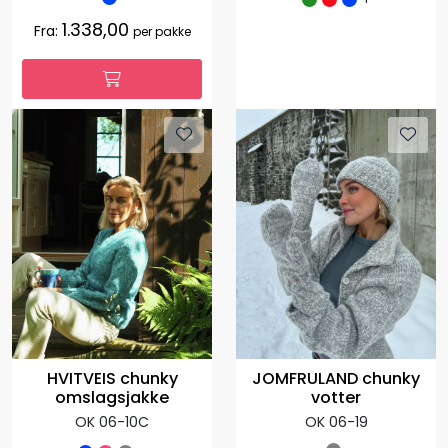
1.338,00
Fra:
per pakke
HVITVEIS chunky
JOMFRULAND chunky
omslagsjakke
votter
OK 06-10C
OK 06-19