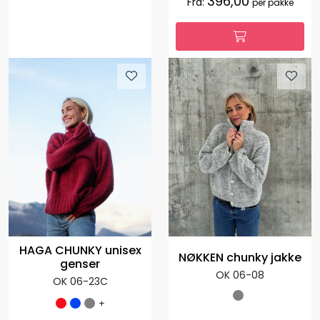
396,00
Fra:
per pakke
HAGA CHUNKY unisex
NØKKEN chunky jakke
genser
OK 06-08
OK 06-23C
+