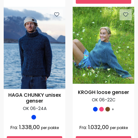
KROGH loose genser
HAGA CHUNKY unisex
OK 06-22C
genser
OK 06-24A
+
1.338,00
1.032,00
Fra:
Fra:
per pakke
per pakke