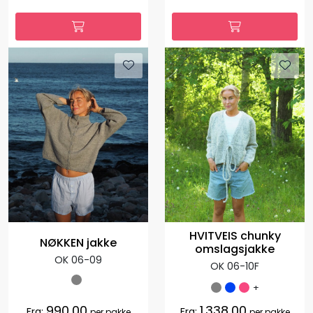
HVITVEIS chunky
NØKKEN jakke
omslagsjakke
OK 06-09
OK 06-10F
+
990,00
1.338,00
Fra:
Fra:
per pakke
per pakke