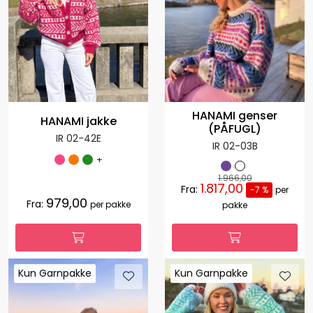
HANAMI genser
HANAMI jakke
(PÅFUGL)
IR 02-42E
IR 02-03B
+
1.966,00
1.817,00
Fra:
-7 %
per
979,00
Fra:
per pakke
pakke
Kun Garnpakke
Kun Garnpakke
Kun Garnpakke
Kun Garnpakke