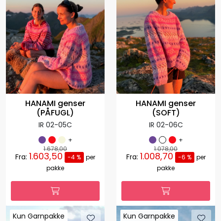
HANAMI genser
HANAMI genser
(PÅFUGL)
(SOFT)
IR 02-05C
IR 02-06C
+
+
1.678,00
1.078,00
1.603,50
1.008,70
Fra:
Fra:
-4 %
per
-6 %
per
pakke
pakke
Kun Garnpakke
Kun Garnpakke
Kun Garnpakke
Kun Garnpakke