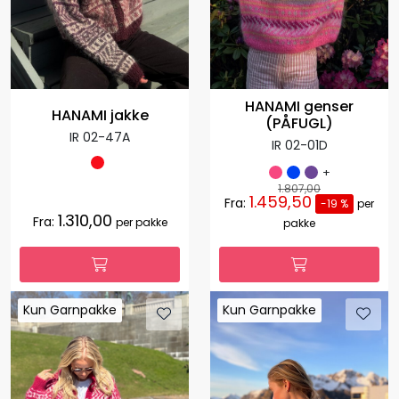
HANAMI genser
HANAMI jakke
(PÅFUGL)
IR 02-47A
IR 02-01D
+
1.807,00
1.459,50
Fra:
-19 %
per
1.310,00
Fra:
per pakke
pakke
Kun Garnpakke
Kun Garnpakke
Kun Garnpakke
Kun Garnpakke