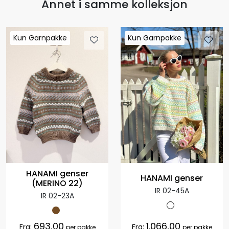
Annet i samme kolleksjon
Kun Garnpakke
Kun Garnpakke
Kun Garnpakke
Kun Garnpakke
HANAMI genser
HANAMI genser
(MERINO 22)
IR 02-45A
IR 02-23A
693,00
1.066,00
Fra:
Fra:
per pakke
per pakke