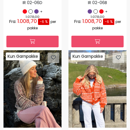
IR 02-06D
IR 02-06B
+
+
1.078,00
1.078,00
1.008,70
1.008,70
Fra:
Fra:
-6 %
per
-6 %
per
pakke
pakke
Kun Garnpakke
Kun Garnpakke
Kun Garnpakke
Kun Garnpakke