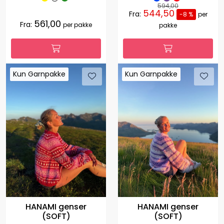
594,00
544,50
Fra:
-8 %
per
561,00
Fra:
per pakke
pakke
Kun Garnpakke
Kun Garnpakke
Kun Garnpakke
Kun Garnpakke
HANAMI genser
HANAMI genser
(SOFT)
(SOFT)