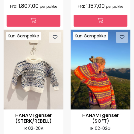
1.807,00
1.157,00
Fra:
Fra:
per pakke
per pakke
Kun Garnpakke
Kun Garnpakke
Kun Garnpakke
Kun Garnpakke
HANAMI genser
HANAMI genser
(SOFT)
(STERK/REBELL)
IR 02-02G
IR 02-20A