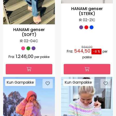
HANAMI genser
(STERK)
IR 02-21C
HANAMI genser
(SOFT)
IR 02-04C
594,00
544,50
Fra:
-8 %
per
1.246,00
Fra:
per pakke
pakke
Kun Garnpakke
Kun Garnpakke
Kun Garnpakke
Kun Garnpakke