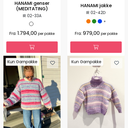
HANAMI genser
HANAMI jakke
(MEDITATING)
IR 02-42D
IR 02-33A
+
1.794,00
979,00
Fra:
Fra:
per pakke
per pakke
Kun Garnpakke
Kun Garnpakke
Kun Garnpakke
Kun Garnpakke