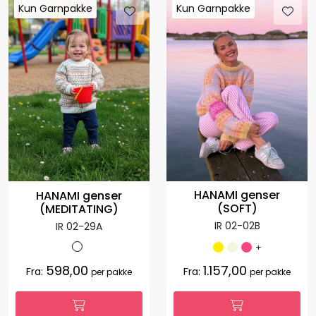
Kun Garnpakke
Kun Garnpakke
Kun Garnpakke
Kun Garnpakke
HANAMI genser
HANAMI genser
(SOFT)
(MEDITATING)
IR 02-02B
IR 02-29A
+
598,00
1.157,00
Fra:
Fra:
per pakke
per pakke