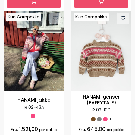
Kun Garnpakke
Kun Garnpakke
Kun Garnpakke
Kun Garnpakke
HANAMI genser
HANAMI jakke
(FAERYTALE)
IR 02-43A
IR 02-10C
+
1.521,00
645,00
Fra:
Fra:
per pakke
per pakke