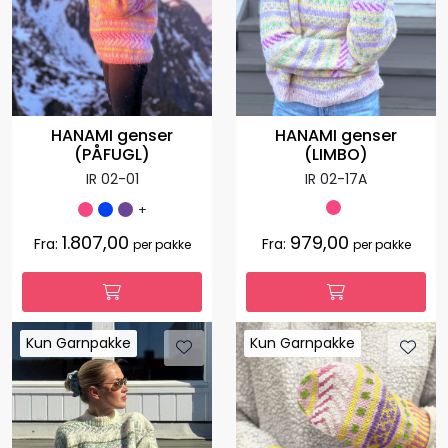
HANAMI genser
HANAMI genser
(PÅFUGL)
(LIMBO)
IR 02-01
IR 02-17A
+
1.807,00
979,00
Fra:
Fra:
per pakke
per pakke
Kun Garnpakke
Kun Garnpakke
Kun Garnpakke
Kun Garnpakke