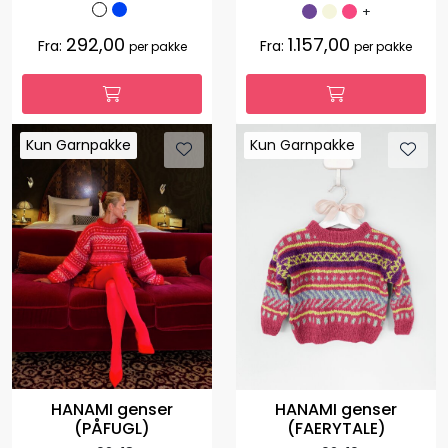
+
292,00
1.157,00
Fra:
Fra:
per pakke
per pakke
Kun Garnpakke
Kun Garnpakke
Kun Garnpakke
Kun Garnpakke
HANAMI genser
HANAMI genser
(PÅFUGL)
(FAERYTALE)