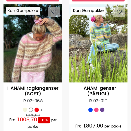
Kun Garnpakke
Kun Garnpakke
Kun Garnpakke
Kun Garnpakke
HANAMI raglangenser
HANAMI genser
(SOFT)
(PÅFUGL)
IR 02-06G
IR 02-01C
+
+
1.078,00
1.008,70
Fra:
-6 %
per
1.807,00
Fra:
per pakke
pakke