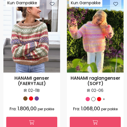
Kun Garnpakke
Kun Garnpakke
Kun Garnpakke
Kun Garnpakke
HANAMI raglangenser
HANAMI genser
(SOFT)
(FAERYTALE)
IR 02-06
IR 02-11B
+
1.806,00
1.068,00
Fra:
Fra:
per pakke
per pakke