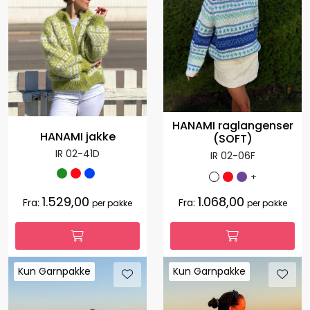
HANAMI raglangenser
HANAMI jakke
(SOFT)
IR 02-41D
IR 02-06F
+
1.529,00
1.068,00
Fra:
Fra:
per pakke
per pakke
Kun Garnpakke
Kun Garnpakke
Kun Garnpakke
Kun Garnpakke