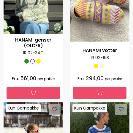
HANAMI genser
(OLDER)
HANAMI votter
IR 02-34C
IR 02-16B
561,00
294,00
Fra:
Fra:
per pakke
per pakke
Kun Garnpakke
Kun Garnpakke
Kun Garnpakke
Kun Garnpakke