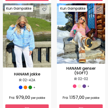
Kun Garnpakke
Kun Garnpakke
Kun Garnpakke
Kun Garnpakke
HANAMI genser
(SOFT)
HANAMI jakke
IR 02-02
IR 02-42A
+
+
979,00
1.157,00
Fra:
Fra:
per pakke
per pakke