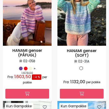
HANAMI genser
HANAMI genser
(PÅFUGL)
(SOFT)
IR 02-05B
IR 02-31A
+
1.678,00
1.603,50
Fra:
-4 %
per
1.132,00
Fra:
per pakke
pakke
Kun Garnpakke
Kun Garnpakke
Kun Garnpakke
Kun Garnpakke