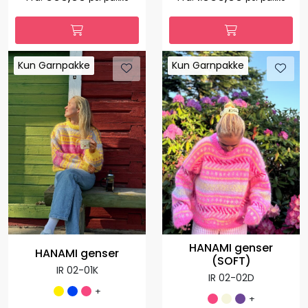
Kun Garnpakke
Kun Garnpakke
Kun Garnpakke
Kun Garnpakke
HANAMI genser
HANAMI genser
(SOFT)
IR 02-01K
IR 02-02D
+
+