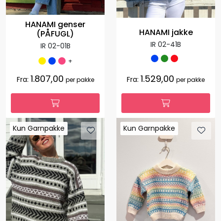
HANAMI genser
HANAMI jakke
(PÅFUGL)
IR 02-41B
IR 02-01B
+
1.807,00
1.529,00
Fra:
Fra:
per pakke
per pakke
Kun Garnpakke
Kun Garnpakke
Kun Garnpakke
Kun Garnpakke