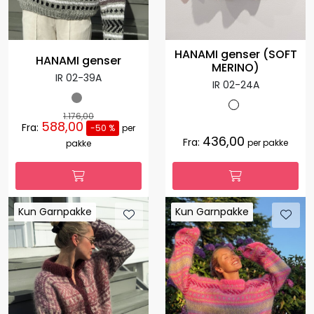
HANAMI genser (SOFT
HANAMI genser
MERINO)
IR 02-39A
IR 02-24A
1.176,00
588,00
Fra:
-50 %
per
436,00
Fra:
per pakke
pakke
Kun Garnpakke
Kun Garnpakke
Kun Garnpakke
Kun Garnpakke