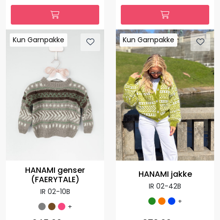
Kun Garnpakke
Kun Garnpakke
Kun Garnpakke
Kun Garnpakke
HANAMI genser
HANAMI jakke
(FAERYTALE)
IR 02-42B
IR 02-10B
+
+