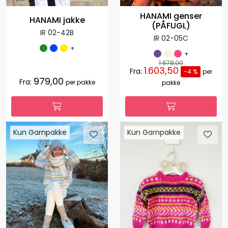
HANAMI genser
HANAMI jakke
(PÅFUGL)
IR 02-42B
IR 02-05C
+
+
1.678,00
1.603,50
Fra:
-4 %
per
979,00
Fra:
per pakke
pakke
Kun Garnpakke
Kun Garnpakke