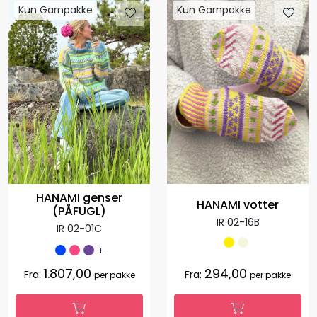
Kun Garnpakke
Kun Garnpakke
HANAMI genser
HANAMI votter
(PÅFUGL)
IR 02-16B
IR 02-01C
+
1.807,00
294,00
Fra:
Fra:
per pakke
per pakke