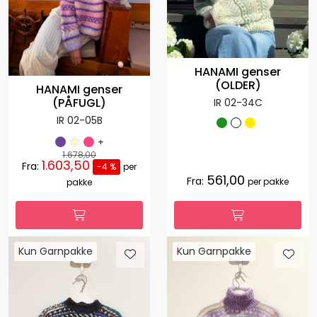
HANAMI genser
(OLDER)
HANAMI genser
(PÅFUGL)
IR 02-34C
IR 02-05B
+
1.678,00
1.603,50
Fra:
-4 %
per
561,00
Fra:
per pakke
pakke
Kun Garnpakke
Kun Garnpakke