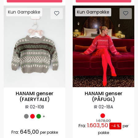
Kun Garnpakke
Kun Garnpakke
HANAMI genser
HANAMI genser
(PÅFUGL)
(FAERYTALE)
IR 02-18A
IR 02-10B
+
1.678,00
1.603,50
Fra:
-4 %
per
645,00
Fra:
per pakke
pakke