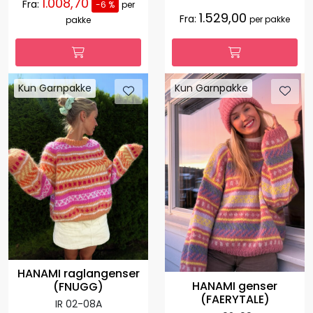
1.008,70
Fra:
-6 %
per
1.529,00
Fra:
per pakke
pakke
Kun Garnpakke
Kun Garnpakke
HANAMI raglangenser
HANAMI genser
(FNUGG)
(FAERYTALE)
IR 02-08A