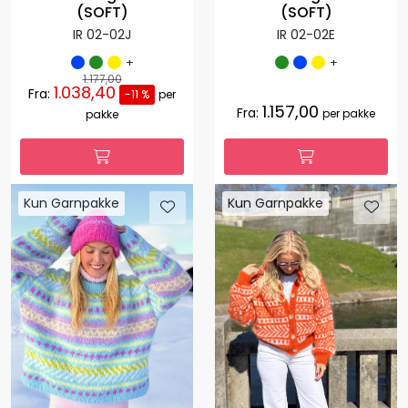
(SOFT)
(SOFT)
IR 02-02J
IR 02-02E
+
+
1.177,00
1.038,40
Fra:
-11 %
per
1.157,00
Fra:
per pakke
pakke
Kun Garnpakke
Kun Garnpakke