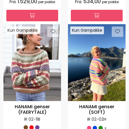
1.529,00
534,00
Fra:
Fra:
per pakke
per pakke
Kun Garnpakke
Kun Garnpakke
HANAMI genser
HANAMI genser
(SOFT)
(FAERYTALE)
IR 02-02H
IR 02-11B
+