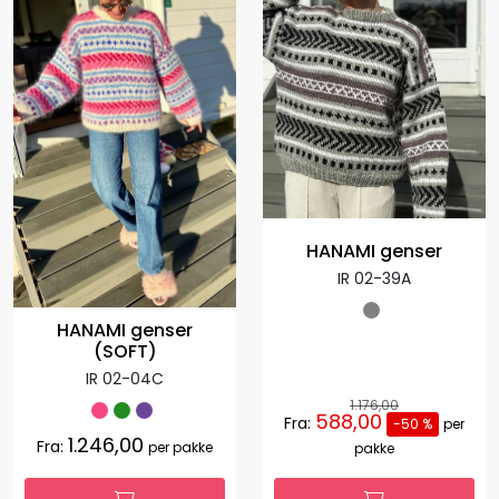
HANAMI genser
IR 02-39A
HANAMI genser
(SOFT)
IR 02-04C
1.176,00
588,00
Fra:
-50 %
per
1.246,00
Fra:
per pakke
pakke