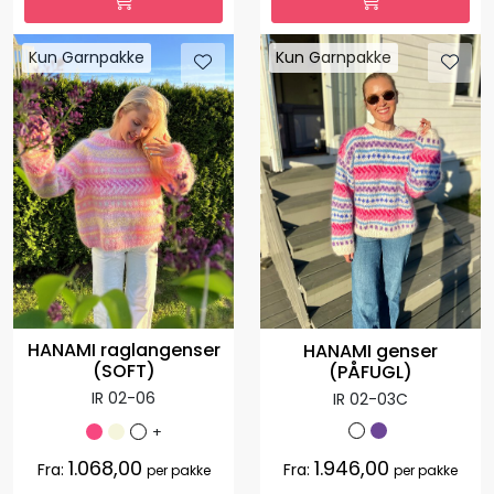
Kun Garnpakke
Kun Garnpakke
HANAMI raglangenser
HANAMI genser
(SOFT)
(PÅFUGL)
IR 02-06
IR 02-03C
+
1.068,00
1.946,00
Fra:
Fra:
per pakke
per pakke