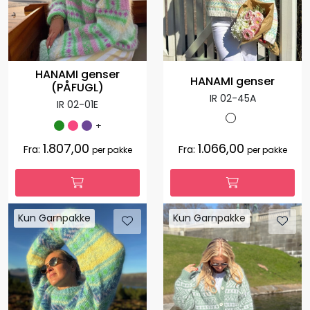
HANAMI genser
HANAMI genser
(PÅFUGL)
IR 02-45A
IR 02-01E
+
1.807,00
1.066,00
Fra:
Fra:
per pakke
per pakke
Kun Garnpakke
Kun Garnpakke