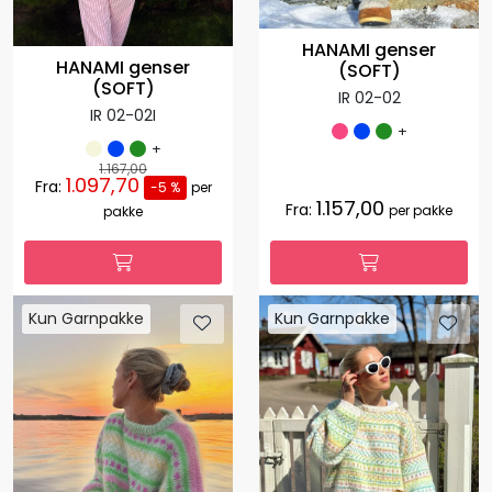
HANAMI genser
HANAMI genser
(SOFT)
(SOFT)
IR 02-02
IR 02-02I
+
+
1.167,00
1.097,70
Fra:
-5 %
per
1.157,00
Fra:
per pakke
pakke
Kun Garnpakke
Kun Garnpakke