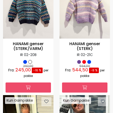
HANAMI genser
HANAMI genser
(STERK/VARM)
(STERK)
IR 02-20B
IR 02-21C
292,00
594,00
245,00
544,50
Fra:
Fra:
-16 %
per
-8 %
per
pakke
pakke
Kun Garnpakke
Kun Garnpakke