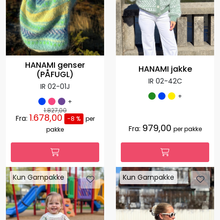
HANAMI genser
HANAMI jakke
(PÅFUGL)
IR 02-42C
IR 02-01J
+
+
1.827,00
1.678,00
Fra:
-8 %
per
979,00
Fra:
per pakke
pakke
Kun Garnpakke
Kun Garnpakke