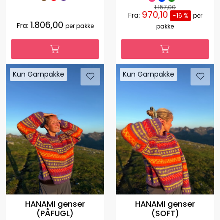
1.157,00
970,10
Fra:
-16 %
per
1.806,00
Fra:
per pakke
pakke
Kun Garnpakke
Kun Garnpakke
HANAMI genser
HANAMI genser
(PÅFUGL)
(SOFT)