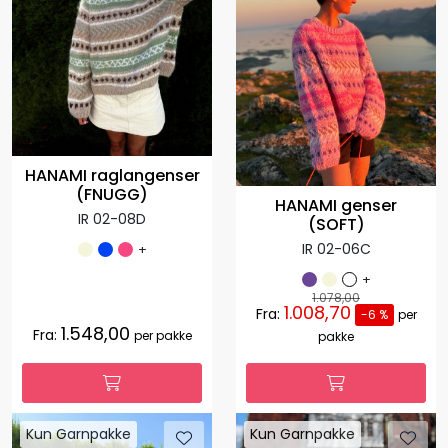
HANAMI raglangenser
(FNUGG)
HANAMI genser
IR 02-08D
(SOFT)
IR 02-06C
+
+
1.078,00
1.008,70
Fra:
-6 %
per
1.548,00
Fra:
per pakke
pakke
Kun Garnpakke
Kun Garnpakke