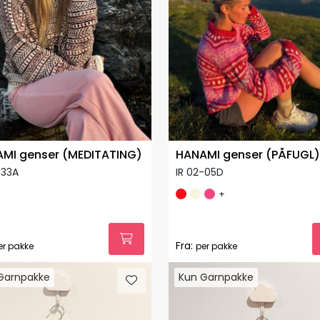
MI genser (MEDITATING)
HANAMI genser (PÅFUGL)
-33A
IR 02-05D
+
Fra:
er pakke
per pakke
Garnpakke
Kun Garnpakke