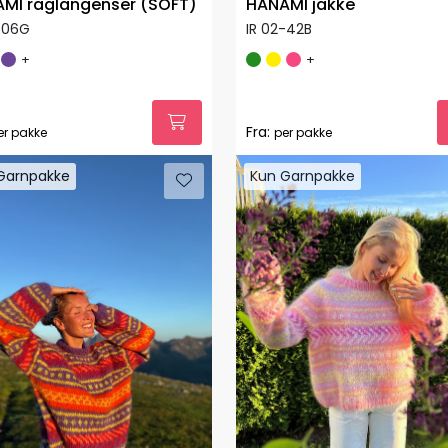
MI raglangenser (SOFT)
HANAMI jakke
-06G
IR 02-42B
+
+
Fra:
er pakke
per pakke
Garnpakke
Kun Garnpakke