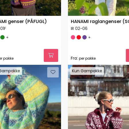
MI genser (PÅFUGL)
HANAMI raglangenser (S
-01F
IR 02-06
+
+
Fra:
er pakke
per pakke
Garnpakke
Kun Garnpakke