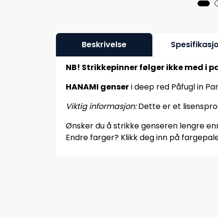
Beskrivelse
Spesifikasj
NB! Strikkepinner følger ikke med i p
HANAMI genser
i deep red Påfugl in Pa
Viktig informasjon:
Dette er et lisenspr
Ønsker du å strikke genseren lengre enn 
Endre farger? Klikk deg inn på fargepale