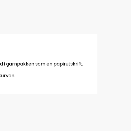
d i garnpakken som en papirutskrift.
kurven.