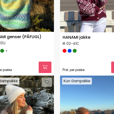
MI genser (PÅFUGL)
HANAMI jakke
-01J
IR 02-41C
+
Fra:
er pakke
per pakke
Garnpakke
Kun Garnpakke