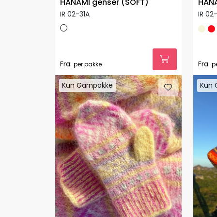
HANAMI genser (SOFT)
HANA
IR 02-31A
IR 02
Fra:
Fra:
per pakke
p
Kun Garnpakke
Kun 