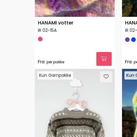
HANAMI votter
HANA
IR 02-15A
IR 02
Fra:
Fra:
per pakke
p
Kun Garnpakke
Kun 