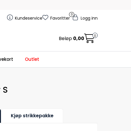
0
Kundeservice
Favoritter
Logg inn
0
Beløp
0,00
ekort
Outlet
 S
Kjøp strikkepakke