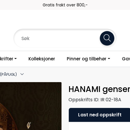
Frakt 79,-
rifter
Kolleksjoner
Pinner og tilbehør
Gav
(PÅFUGL)
HANAMI genser
Oppskrifts ID:
IR 02-18A
Last ned oppskrift