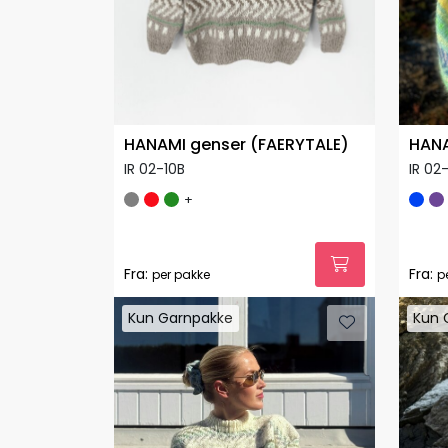
HANAMI genser (FAERYTALE)
HANA
IR 02-10B
IR 02
+
Fra:
Fra:
per pakke
p
Kun Garnpakke
Kun 