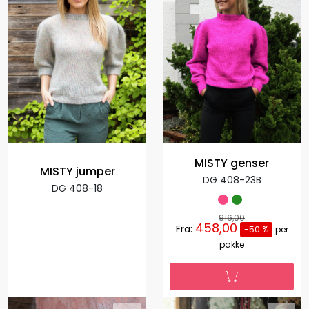
MISTY genser
MISTY jumper
DG 408-23B
DG 408-18
916,00
458,00
Fra:
-50 %
per
pakke