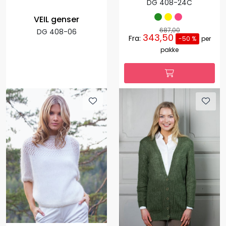
DG 408-24C
VEIL genser
687,00
DG 408-06
343,50
Fra:
-50 %
per
pakke