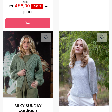
916,00
458,00
Fra:
-50 %
per
pakke
SILKY SUNDAY
cardigan