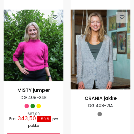
MISTY jumper
DG 408-24B
ORANIA jakke
DG 408-21A
687,00
343,50
Fra:
-50 %
per
pakke