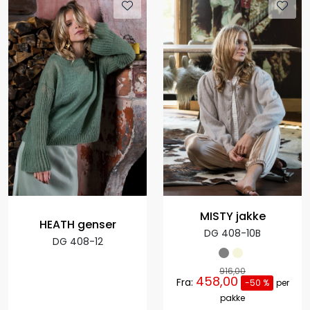
MISTY jakke
HEATH genser
DG 408-10B
DG 408-12
916,00
458,00
Fra:
-50 %
per
pakke