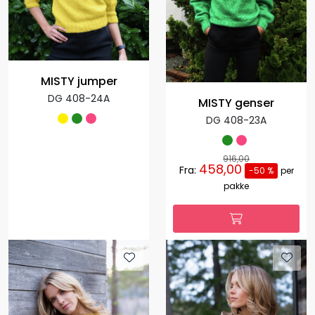
MISTY jumper
DG 408-24A
MISTY genser
DG 408-23A
916,00
458,00
Fra:
-50 %
per
pakke