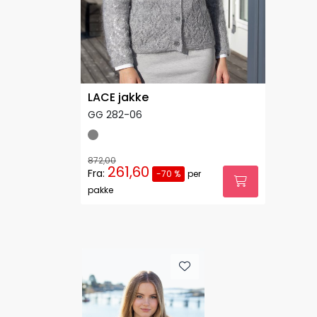
LACE jakke
GG 282-06
872,00
261,60
Fra:
-70 %
per
pakke