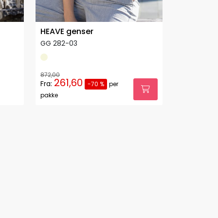
HEAVE genser
GG 282-03
872,00
261,60
Fra:
-70 %
per
pakke