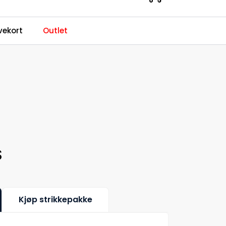
0
ekort
Outlet
Kundeservice
Favoritter
Logg inn
S
Kjøp strikkepakke