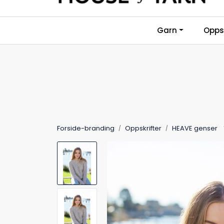
Skip to main content
Garn
Oppsk
Forside-branding
Oppskrifter
HEAVE genser