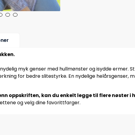
oner
akken.
 nydelig myk genser med hullmønster og isydde ermer. Str
kning for bedre slitestyrke. En nydelige helårsgenser, me
nn oppskriften, kan du enkelt legge til flere nøster i
ettene og velg dine favorittfarger.