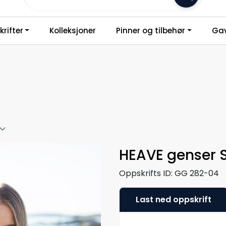
Frakt 79,-
rifter
Kolleksjoner
Pinner og tilbehør
Gav
HEAVE genser 
Oppskrifts ID:
GG 282-04
Last ned oppskrift