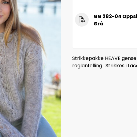
GG 282-04 Oppsk
Grå
Strikkepakke HEAVE gense
raglanfelling . Strikkes i La