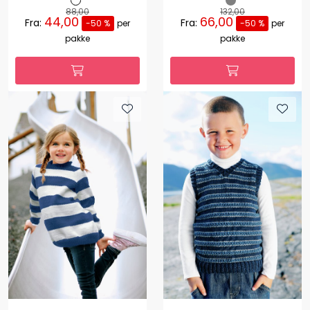
88,00
132,00
44,00
66,00
Fra:
Fra:
-50 %
per
-50 %
per
pakke
pakke