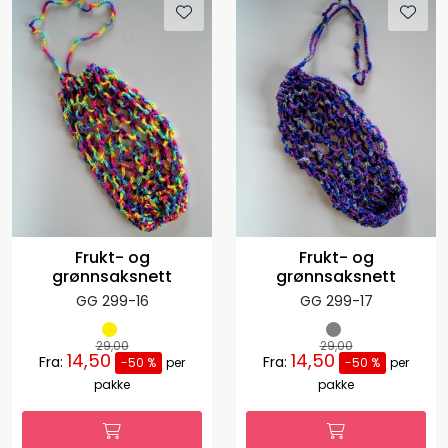
Frukt- og
Frukt- og
grønnsaksnett
grønnsaksnett
GG 299-16
GG 299-17
29,00
29,00
14,50
14,50
Fra:
Fra:
-50 %
per
-50 %
per
pakke
pakke