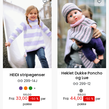
Heklet Dukke Poncho
HEIDI stripegenser
og Lue
GG 299-14J
GG 299-12
+
66,00
88,00
33,00
44,00
Fra:
Fra:
-50 %
per
-50 %
per
pakke
pakke