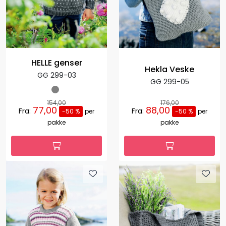
HELLE genser
Hekla Veske
GG 299-03
GG 299-05
154,00
176,00
77,00
88,00
Fra:
Fra:
-50 %
per
-50 %
per
pakke
pakke