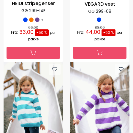
HEIDI stripegenser
VEGARD vest
GG 299-14E
GG 299-08
+
66,00
88,00
33,00
44,00
Fra:
Fra:
-50 %
per
-50 %
per
pakke
pakke