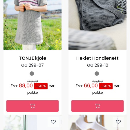
TONJE kjole
Heklet Handlenett
GG 299-07
GG 299-10
176,00
132,00
88,00
66,00
Fra:
Fra:
-50 %
per
-50 %
per
pakke
pakke