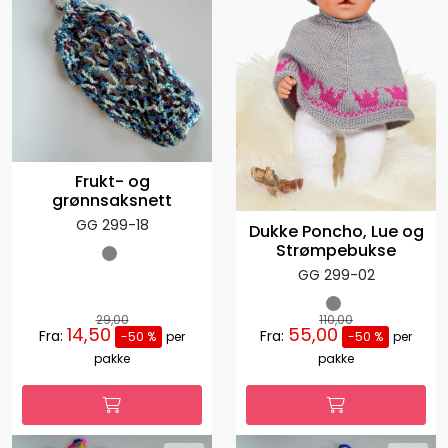
Frukt- og
grønnsaksnett
GG 299-18
Dukke Poncho, Lue og
Strømpebukse
GG 299-02
29,00
110,00
14,50
55,00
Fra:
Fra:
-50 %
per
-50 %
per
pakke
pakke