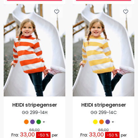
HEIDI stripegenser
HEIDI stripegenser
GG 299-14H
GG 299-14C
+
+
66,00
66,00
33,00
33,00
Fra:
Fra:
-50 %
per
-50 %
per