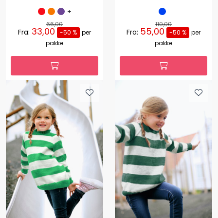
+
66,00
110,00
33,00
55,00
Fra:
Fra:
-50 %
per
-50 %
per
pakke
pakke