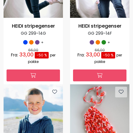
HEIDI stripegenser
HEIDI stripegenser
GG 299-14G
GG 299-14F
+
+
66,00
66,00
33,00
33,00
Fra:
Fra:
-50 %
per
-50 %
per
pakke
pakke