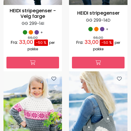
HEIDI stripegenser -
HEIDI stripegenser
Velg farge
GG 299-14D
GG 299-14I
+
+
66,00
66,00
33,00
33,00
Fra:
Fra:
-50 %
per
-50 %
per
pakke
pakke