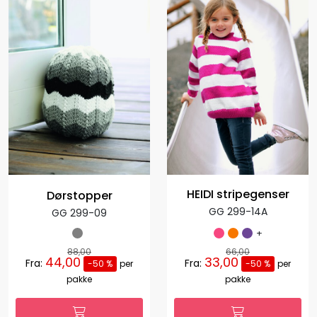
HEIDI stripegenser
Dørstopper
GG 299-14A
GG 299-09
+
88,00
66,00
44,00
33,00
Fra:
Fra:
-50 %
per
-50 %
per
pakke
pakke