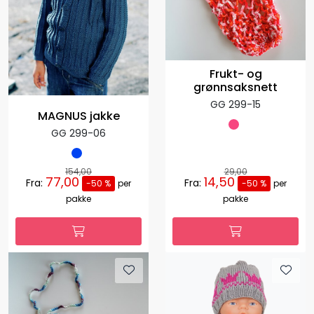
Frukt- og
grønnsaksnett
GG 299-15
MAGNUS jakke
GG 299-06
154,00
29,00
77,00
14,50
Fra:
Fra:
-50 %
per
-50 %
per
pakke
pakke