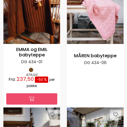
EMMA og EMIL
babyteppe
MÅREN babyteppe
DG 434-01
DG 434-06
475,00
237,50
Fra:
-50 %
per
pakke