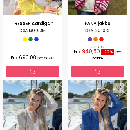
TRESSER cardigan
FANA jakke
DSA 130-03M
DSA 130-01G
+
+
1.188,00
940,50
Fra:
-20 %
per
693,00
Fra:
per pakke
pakke