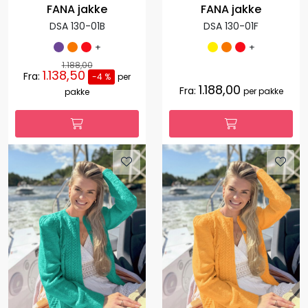
FANA jakke
FANA jakke
DSA 130-01B
DSA 130-01F
+
+
1.188,00
1.138,50
Fra:
-4 %
per
1.188,00
Fra:
per pakke
pakke