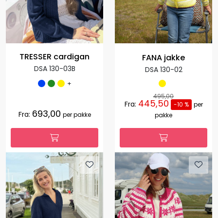
TRESSER cardigan
FANA jakke
DSA 130-03B
DSA 130-02
+
495,00
445,50
Fra:
-10 %
per
693,00
Fra:
per pakke
pakke