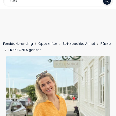
Skip to main content
Rask levering. Kun 1-3 dager!
Garn
Oppskrifter
Forside-branding
Oppskrifter
Strikkepakke Annet
Påske
Kolleksjoner
HORIZONTA genser
Pinner og tilbehør
Gavekort
Outlet