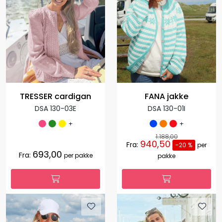
TRESSER cardigan
FANA jakke
DSA 130-03E
DSA 130-01I
+
+
1.188,00
940,50
Fra:
-20 %
per
693,00
Fra:
per pakke
pakke