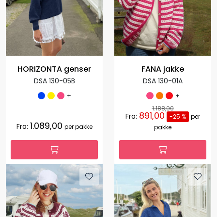
HORIZONTA genser
FANA jakke
DSA 130-05B
DSA 130-01A
+
+
1.188,00
891,00
Fra:
-25 %
per
1.089,00
Fra:
per pakke
pakke