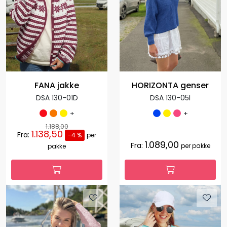
FANA jakke
HORIZONTA genser
DSA 130-01D
DSA 130-05I
+
+
1.188,00
1.138,50
Fra:
-4 %
per
1.089,00
Fra:
per pakke
pakke