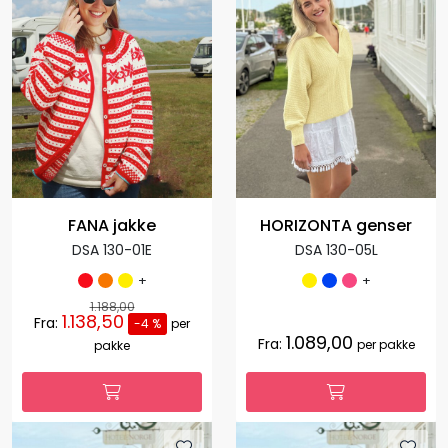
FANA jakke
HORIZONTA genser
DSA 130-01E
DSA 130-05L
+
+
1.188,00
1.138,50
Fra:
-4 %
per
1.089,00
Fra:
per pakke
pakke