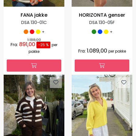
FANA jakke
HORIZONTA genser
DSA 130-01C
DSA 130-05F
+
+
1.188,00
891,00
Fra:
-25 %
per
1.089,00
Fra:
per pakke
pakke