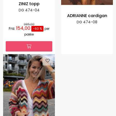
ZINIZ topp
DG 474-04
ADRIANNE cardigan
DG 474-08
385,00
154,00
Fra:
-60 %
per
pakke