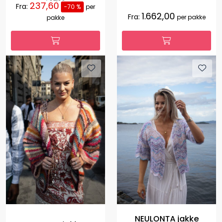
237,60
Fra:
-70 %
per
1.662,00
Fra:
per pakke
pakke
NEULONTA jakke