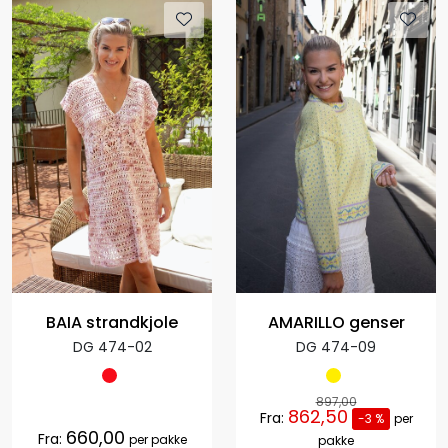
BAIA strandkjole
AMARILLO genser
DG 474-02
DG 474-09
897,00
862,50
Fra:
-3 %
per
660,00
Fra:
per pakke
pakke