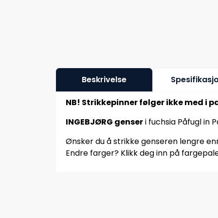
Beskrivelse
Spesifikasj
NB! Strikkepinner følger ikke med i p
INGEBJØRG genser
i fuchsia Påfugl in 
Ønsker du å strikke genseren lengre enn 
Endre farger? Klikk deg inn på fargepale