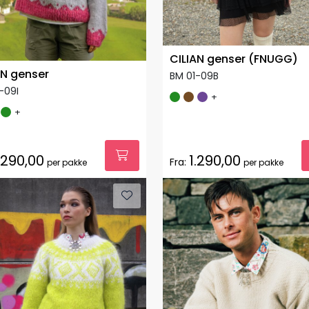
CILIAN genser (FNUGG)
AN genser
BM 01-09B
-09I
+
+
.290,00
1.290,00
Fra:
per pakke
per pakke