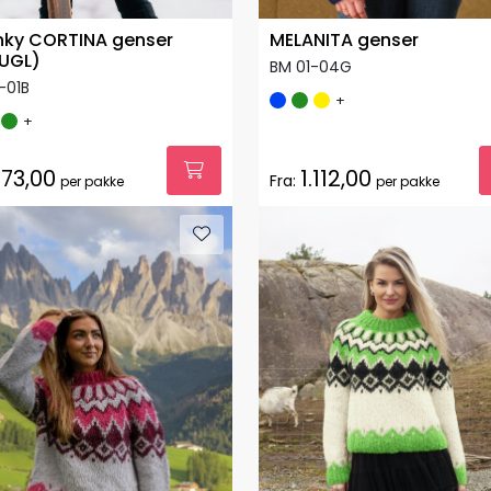
ky CORTINA genser
MELANITA genser
UGL)
BM 01-04G
-01B
+
+
73,00
1.112,00
Fra:
per pakke
per pakke