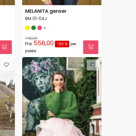
MELANITA genser
BM 01-04J
+
1.112,00
556,00
Fra:
-50 %
per
pakke