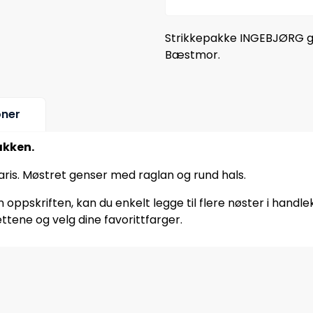
Strikkepakke INGEBJØRG gen
Bæstmor.
oner
akken.
Paris. Møstret genser med raglan og rund hals.
oppskriften, kan du enkelt legge til flere nøster i handle
ttene og velg dine favorittfarger.