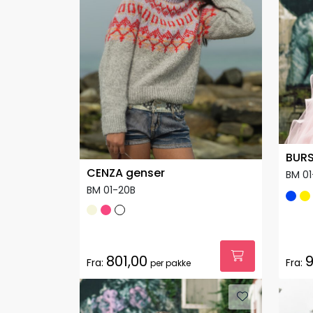
BURS
CENZA genser
BM 0
BM 01-20B
801,00
9
Fra:
Fra:
per pakke