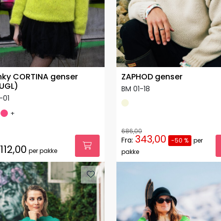
ky CORTINA genser
ZAPHOD genser
UGL)
BM 01-18
-01
+
686,00
343,00
Fra:
-50 %
per
.112,00
per pakke
pakke