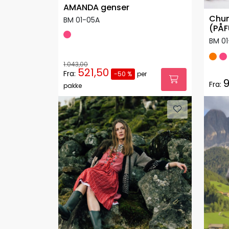
AMANDA genser
Chun
BM 01-05A
(PÅF
BM 01
1.043,00
521,50
Fra:
-50 %
per
9
Fra:
pakke