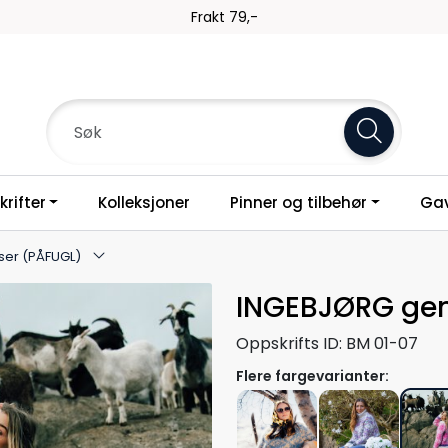
Frakt 79,-
rifter
Kolleksjoner
Pinner og tilbehør
Gav
er (PÅFUGL)
INGEBJØRG gen
Oppskrifts ID:
BM 01-07
Flere fargevarianter: