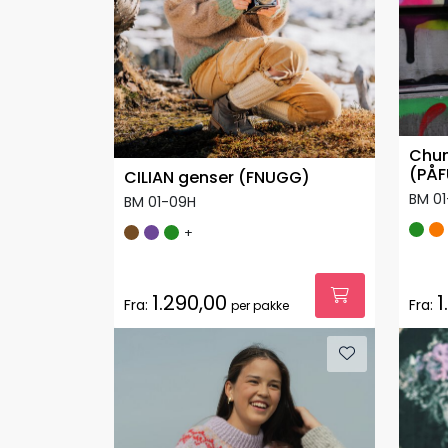
Chun
(PÅF
CILIAN genser (FNUGG)
BM 01
BM 01-09H
+
1.290,00
1
Fra:
Fra:
per pakke