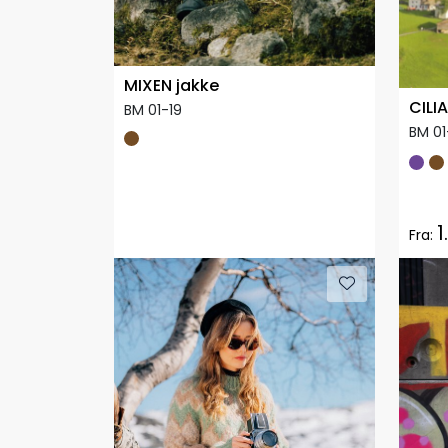
MIXEN jakke
CILI
BM 01-19
BM 01
1
Fra: