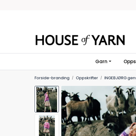
Skip to main content
Garn
Oppsk
Forside-branding
Oppskrifter
INGEBJØRG gens