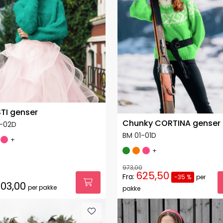
TI genser
Chunky CORTINA genser
1-02D
BM 01-01D
+
+
973,00
625,50
Fra:
-35 %
per
03,00
per pakke
pakke