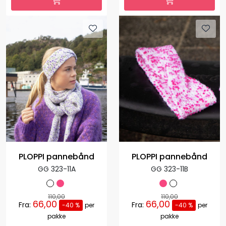
PLOPPI pannebånd
PLOPPI pannebånd
GG 323-11A
GG 323-11B
110,00
110,00
66,00
66,00
Fra:
Fra:
-40 %
per
-40 %
per
pakke
pakke