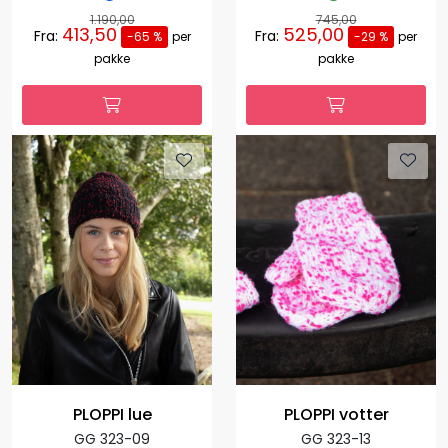
1.190,00
745,00
413,50
525,00
Fra:
Fra:
-65 %
per
-29 %
per
pakke
pakke
PLOPPI lue
PLOPPI votter
GG 323-09
GG 323-13