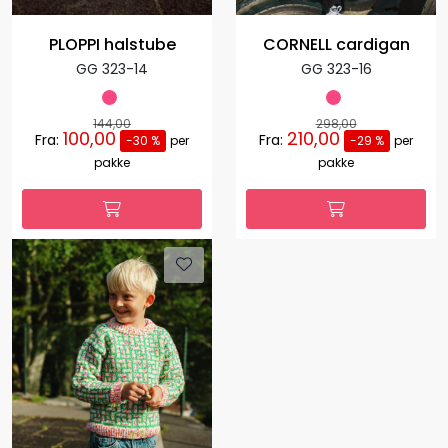
PLOPPI halstube
CORNELL cardigan
GG 323-14
GG 323-16
144,00
298,00
100,00
210,00
Fra:
Fra:
-30 %
per
-29 %
per
pakke
pakke