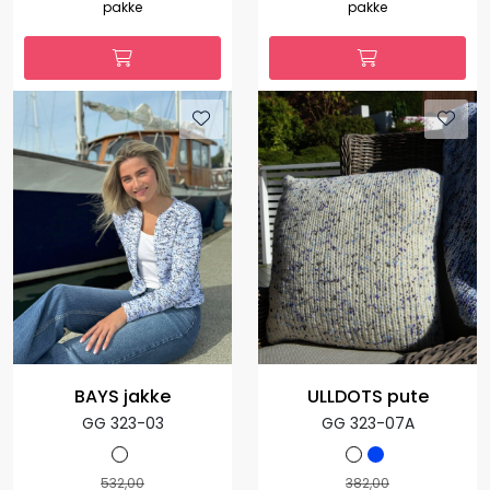
pakke
pakke
BAYS jakke
ULLDOTS pute
GG 323-03
GG 323-07A
532,00
382,00