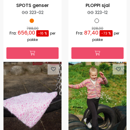
SPOTS genser
PLOPPI sjal
GG 323-02
GG 323-12
788,00
328,00
656,00
87,40
Fra:
Fra:
-16 %
per
-73 %
per
pakke
pakke