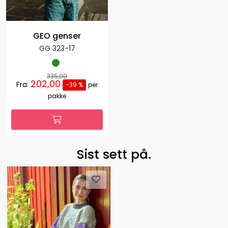
GEO genser
GG 323-17
335,00
202,00
Fra:
-39 %
per
pakke
Sist sett på.