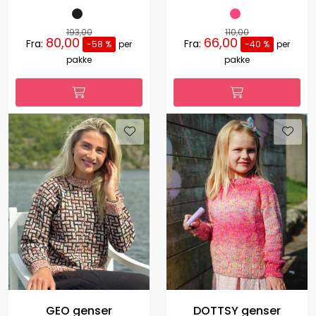
193,00
110,00
80,00
66,00
Fra:
Fra:
-58 %
per
-40 %
per
pakke
pakke
GEO genser
DOTTSY genser