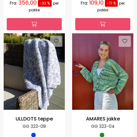
356,00
109,10
Fra:
Fra:
-33 %
per
-71 %
per
pakke
pakke
ULLDOTS teppe
AMARES jakke
GG 323-08
GG 323-04