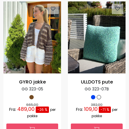
GYRO jakke
ULLDOTS pute
GG 323-05
GG 323-07B
665,00
382,00
489,00
109,10
Fra:
Fra:
-26 %
per
-71 %
per
pakke
pakke