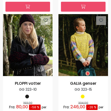
PLOPPI votter
GALIA genser
GG 323-10
GG 323-15
193,00
334,00
80,00
246,00
Fra:
Fra:
-58 %
per
-26 %
per