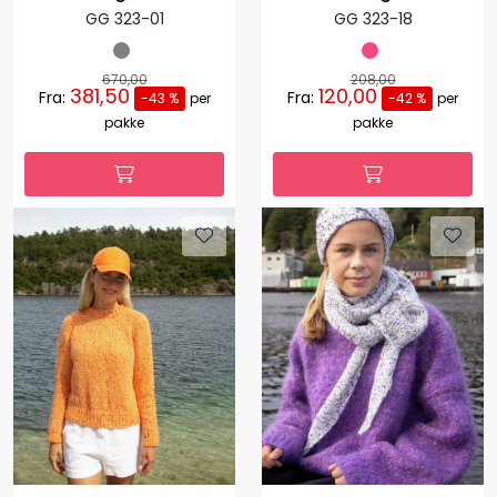
GG 323-01
GG 323-18
670,00
208,00
381,50
120,00
Fra:
Fra:
-43 %
per
-42 %
per
pakke
pakke