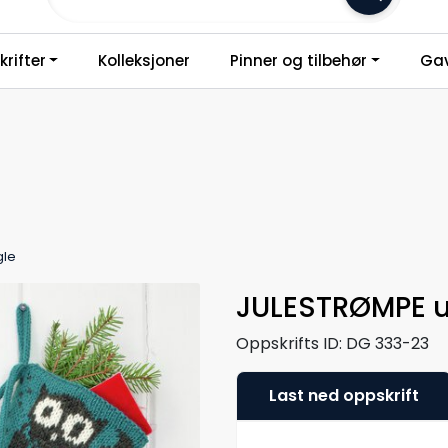
Frakt 79,-
rifter
Kolleksjoner
Pinner og tilbehør
Gav
gle
JULESTRØMPE u
Oppskrifts ID:
DG 333-23
Last ned oppskrift