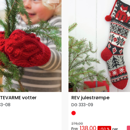
TEVARME votter
REV julestrømpe
33-08
DG 333-09
276,00
138,00
Fra:
-50 %
per