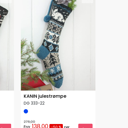
KANIN julestrømpe
DG 333-22
276,00
138,00
Fra:
-50 %
per