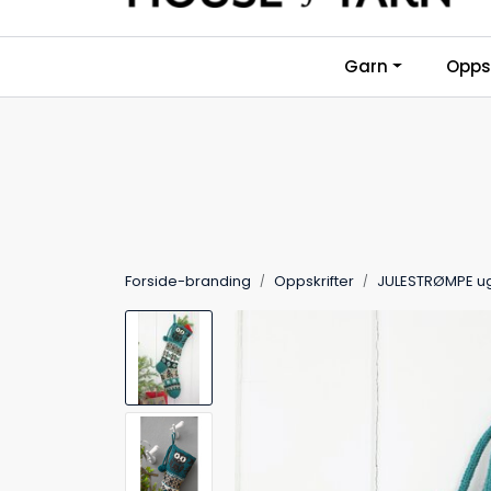
Skip to main content
Garn
Oppsk
Forside-branding
Oppskrifter
JULESTRØMPE u