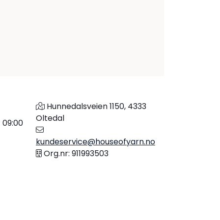
Hunnedalsveien 1150, 4333
Oltedal
: 09:00
kundeservice@houseofyarn.no
Org.nr: 911993503