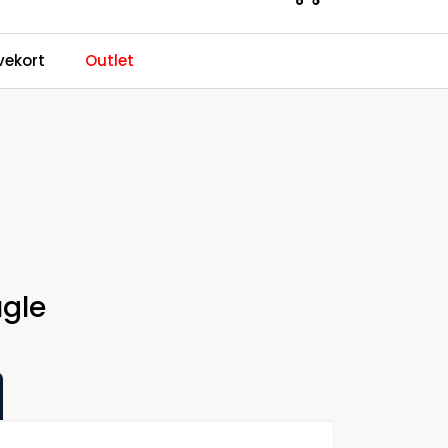
0
ekort
Outlet
Kundeservice
Favoritter
Logg inn
gle