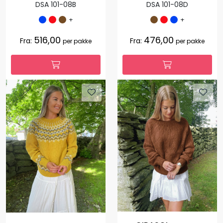
DSA 101-08B
DSA 101-08D
+
+
516,00
476,00
Fra:
Fra:
per pakke
per pakke