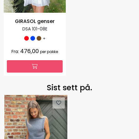
GIRASOL genser
DSA 101-08E
+
476,00
Fra:
per pakke
Sist sett på.