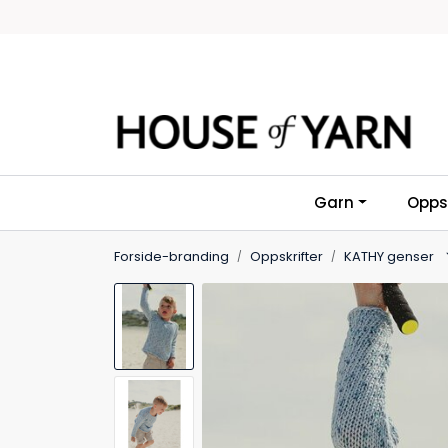
Skip to main content
Garn
Oppsk
Forside-branding
Oppskrifter
KATHY genser