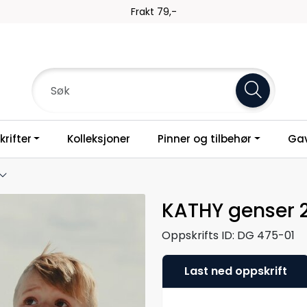
Frakt 79,-
rifter
Kolleksjoner
Pinner og tilbehør
Gav
KATHY genser 2
Oppskrifts ID:
DG 475-01
Last ned oppskrift