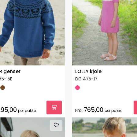
R genser
LOLLY kjole
75-15E
DG 475-17
95,00
765,00
Fra:
per pakke
per pakke