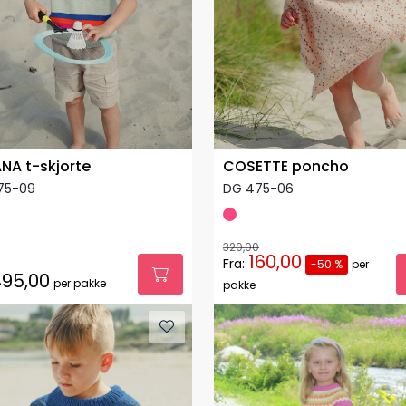
NA t-skjorte
COSETTE poncho
75-09
DG 475-06
320,00
160,00
Fra:
-50 %
per
95,00
per pakke
pakke