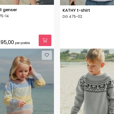
R genser
KATHY t-shirt
75-14
DG 475-02
95,00
per pakke