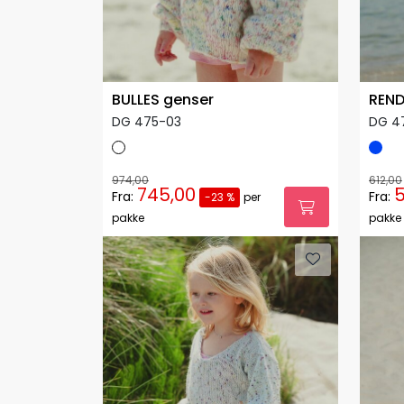
BULLES genser
REND
DG 475-03
DG 4
974,00
612,00
745,00
Fra:
Fra:
-23 %
per
pakke
pakke