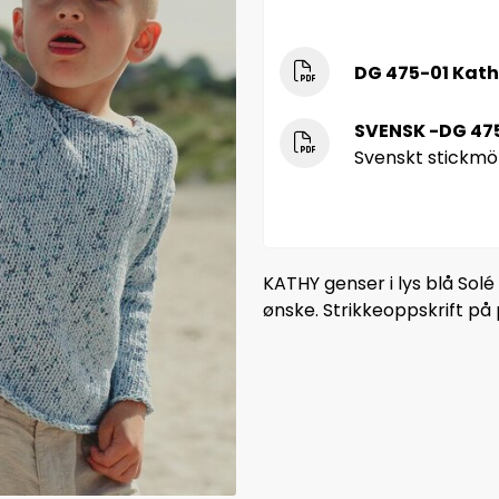
DG 475-01 Kath
SVENSK -DG 475
Svenskt stickmö
KATHY genser i lys blå Solé
ønske. Strikkeoppskrift på 