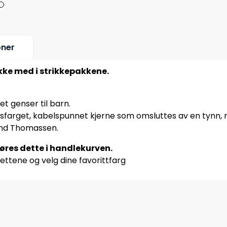
oner
ikke med i strikkepakkene.
ket genser til barn.
sfarget, kabelspunnet kjerne som omsluttes av en tynn, m
and Thomassen.
jøres dette i handlekurven.
ettene og velg dine favorittfarg