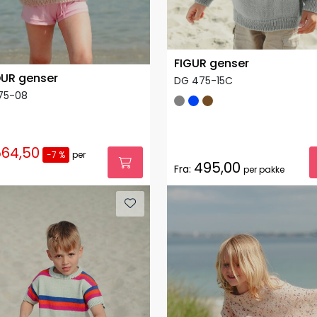
FIGUR genser
UR genser
DG 475-15C
75-08
564,50
-7 %
per
495,00
Fra:
per pakke