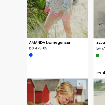
AMANDA barnegenser
JAZA
DG 475-05
DG 4
4
Fra: