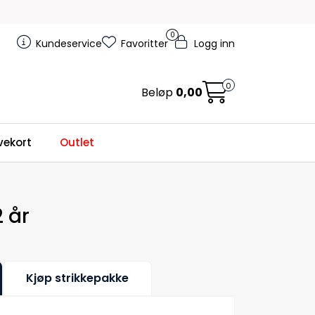
0
Kundeservice
Favoritter
Logg inn
0
Beløp
0,00
ekort
Outlet
 år
Kjøp strikkepakke