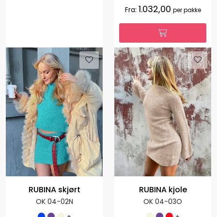
1.032,00
Fra:
per pakke
RUBINA skjørt
RUBINA kjole
OK 04-02N
OK 04-03O
+
+