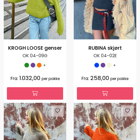
KROGH LOOSE genser
RUBINA skjørt
OK 04-09G
OK 04-02E
+
+
1.032,00
258,00
Fra:
Fra:
per pakke
per pakke