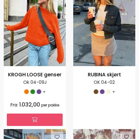
KROGH LOOSE genser
RUBINA skjørt
Ok 04-09J
OK 04-02
+
+
1.032,00
Fra:
per pakke