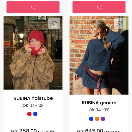
RUBINA halstube
RUBINA genser
OK 04-10B
Ok 04-01E
+
258,00
645,00
Fra:
Fra:
per pakke
per pakke