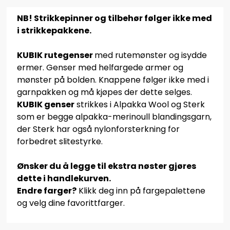
NB! Strikkepinner og tilbehør følger ikke med
i strikkepakkene.
KUBIK rutegenser
med rutemønster og isydde
ermer. Genser med helfargede armer og
mønster på bolden. Knappene følger ikke med i
garnpakken og må kjøpes der dette selges.
KUBIK genser
strikkes i Alpakka Wool og Sterk
som er begge alpakka-merinoull blandingsgarn,
der Sterk har også nylonforsterkning for
forbedret slitestyrke.
Ønsker du å legge til ekstra nøster gjøres
dette i handlekurven.
Endre farger?
Klikk deg inn på fargepalettene
og velg dine favorittfarger.