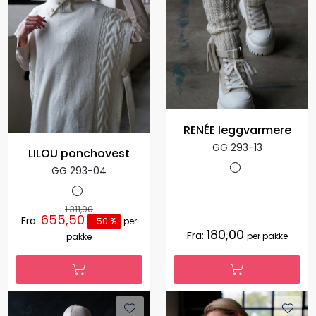
RENÉE leggvarmere
GG 293-13
LILOU ponchovest
GG 293-04
1.311,00
655,50
Fra:
-50 %
per
180,00
Fra:
per pakke
pakke