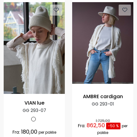
AMBRE cardigan
VIAN lue
GG 293-01
GG 293-07
1.725,00
862,50
Fra:
-50 %
per
180,00
Fra:
per pakke
pakke