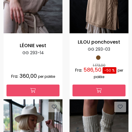
LILOU ponchovest
LÉONIE vest
GG 293-03
GG 293-14
1.173,00
586,50
Fra:
-50 %
per
360,00
Fra:
per pakke
pakke