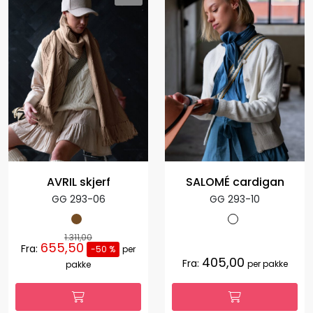
AVRIL skjerf
SALOMÉ cardigan
GG 293-06
GG 293-10
1.311,00
655,50
Fra:
-50 %
per
405,00
Fra:
per pakke
pakke