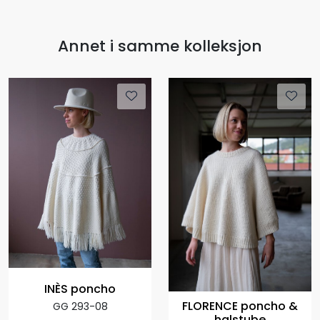
Annet i samme kolleksjon
INÈS poncho
FLORENCE poncho &
GG 293-08
halstube