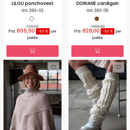
LILOU ponchovest
DORIANE cardigan
GG 293-02
GG 293-05
1.311,00
1.656,00
655,50
828,00
Fra:
Fra:
-50 %
per
-50 %
per
pakke
pakke